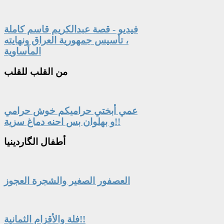
فيديو - قصة عبدالكريم قاسم كاملة
، تأسيس جمهورية العراق ونهايته
المأساوية
من
القلب للقلب
عمي أبختي حراميكم خوش حرامي
و بهلوان بس احنه دماغ سزية!!
أطفال
الگاردينيا
العصفور الصغير والشجرة العجوز
فلة والأقزام الثمانية!!