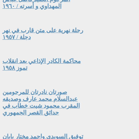
المهداوي و أسرته / ١٩٦٠
رحلة نهرية على متن قارب في نهر
دجلة / ١٩٥٧
محاكمة الكادر الإذاعي بعد انقلاب
تموز ١٩٥٨
صورتان نادرتان للمرحومين
عبدالسلام محمد عارف وصديقه
المقرب محمود شيت خطاب في
حدائق القصر الجمهوري
توفيق السويدي واحمد مختار بابان