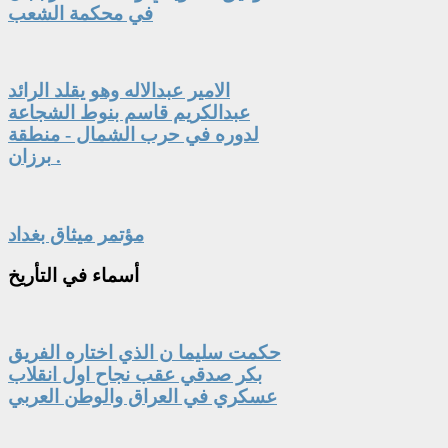
في محكمة الشعب
الامير عبدالاله وهو يقلد الرائد
عبدالكريم قاسم بنوط الشجاعة
لدوره في حرب الشمال - منطقة
برزان .
مؤتمر ميثاق بغداد
أسماء
في التأريخ
حكمت سليما ن الذي اختاره الفريق
بكر صدقي عقب نجاح اول انقلاب
عسكري في العراق والوطن العربي