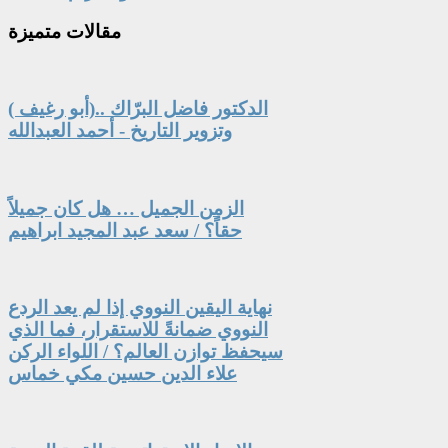
مقالات
متميزة
الدكتور فاضل البرّاك ..(أبو رغيف )
وتزوير التاريخ - أحمد العبدالله
الزمن الجميل … هل كان جميلاً
حقاً؟ / سعد عبد المجيد ابراهيم
نهاية اليقين النووي إذا لم يعد الردع
النووي ضمانةً للاستقرار، فما الذي
سيحفظ توازن العالم؟ / اللواء الركن
علاء الدين حسين مكي خماس