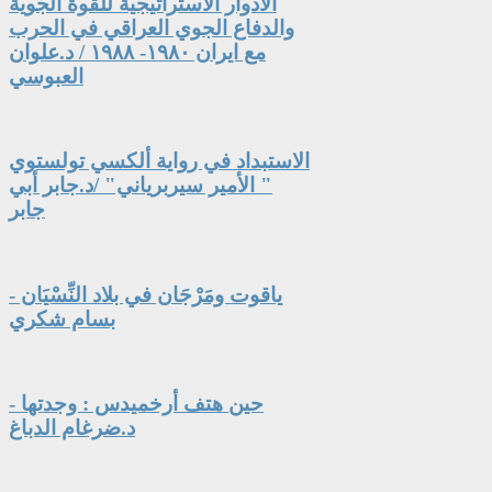
الادوار الاستراتيجية للقوة الجوية
والدفاع الجوي العراقي في الحرب
مع ايران ١٩٨٠- ١٩٨٨ / د.علوان
العبوسي
الاستبداد في رواية ألكسي تولستوي
" الأمير سيربرياني" /د.جابر أبي
جابر
ياقوت ومَرْجَان في بلاد النِّسْيَان -
بسام شكري
حين هتف أرخميدس : وجدتها -
د.ضرغام الدباغ