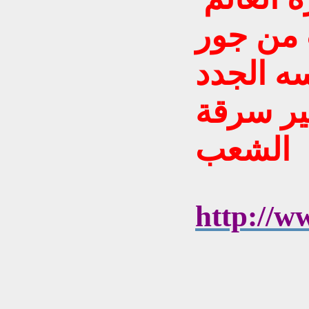
 من جور
ه الجدد
ير سرقة
الشعب
http://w