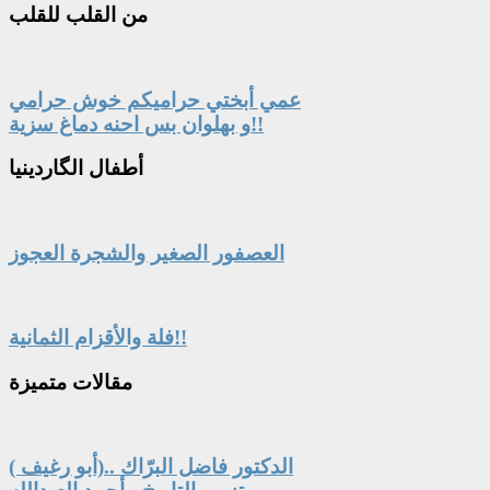
من
القلب للقلب
عمي أبختي حراميكم خوش حرامي
و بهلوان بس احنه دماغ سزية!!
أطفال
الگاردينيا
العصفور الصغير والشجرة العجوز
فلة والأقزام الثمانية!!
مقالات
متميزة
الدكتور فاضل البرّاك ..(أبو رغيف )