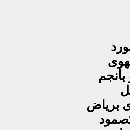
ورد
هوى
بأنجم
ل
ى برياض
صمود