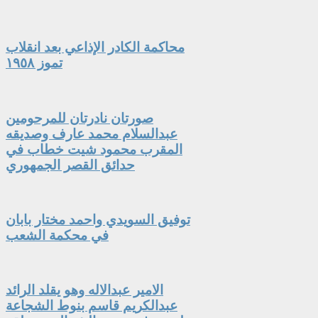
محاكمة الكادر الإذاعي بعد انقلاب
تموز ١٩٥٨
صورتان نادرتان للمرحومين
عبدالسلام محمد عارف وصديقه
المقرب محمود شيت خطاب في
حدائق القصر الجمهوري
توفيق السويدي واحمد مختار بابان
في محكمة الشعب
الامير عبدالاله وهو يقلد الرائد
عبدالكريم قاسم بنوط الشجاعة