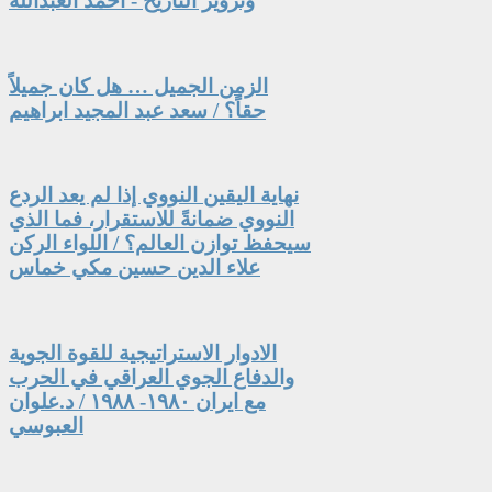
وتزوير التاريخ - أحمد العبدالله
الزمن الجميل … هل كان جميلاً
حقاً؟ / سعد عبد المجيد ابراهيم
نهاية اليقين النووي إذا لم يعد الردع
النووي ضمانةً للاستقرار، فما الذي
سيحفظ توازن العالم؟ / اللواء الركن
علاء الدين حسين مكي خماس
الادوار الاستراتيجية للقوة الجوية
والدفاع الجوي العراقي في الحرب
مع ايران ١٩٨٠- ١٩٨٨ / د.علوان
العبوسي