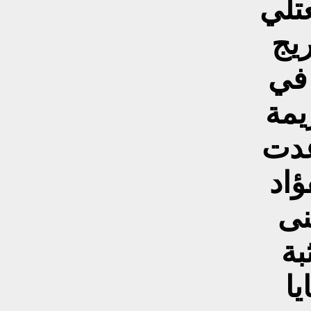
عتلي
ريج
 في
يمة
عدت
اد
نى
ة
يا