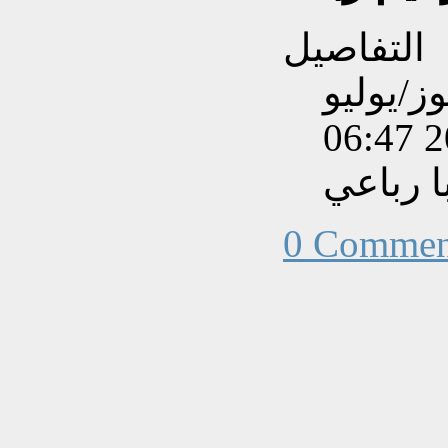
التفاصيل
بتاريخ الأحد, 05 تموز/يوليو
202
 رباعي
0 Commen