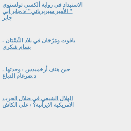
الاستبداد في رواية ألكسي تولستوي
" الأمير سيربرياني" /د.جابر أبي
جابر
ياقوت ومَرْجَان في بلاد النِّسْيَان -
بسام شكري
حين هتف أرخميدس : وجدتها -
د.ضرغام الدباغ
الهلال الشيعي في ضلال الحرب
الامريكية الايرانية؟ / علي الكاش