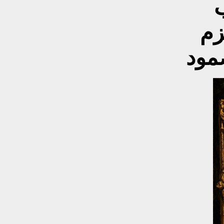
زم
مود