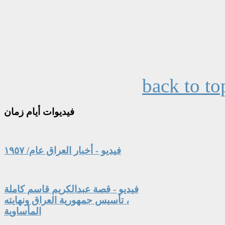
back to to
فيديوات
أيام زمان
فيديو - أخبار العراق عام/ ١٩٥٧
فيديو - قصة عبدالكريم قاسم كاملة
، تأسيس جمهورية العراق ونهايته
المأساوية