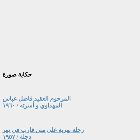
حكاية
صورة
المرحوم العقيد فاضل عباس
المهداوي و أسرته / ١٩٦٠
رحلة نهرية على متن قارب في نهر
دجلة / ١٩٥٧