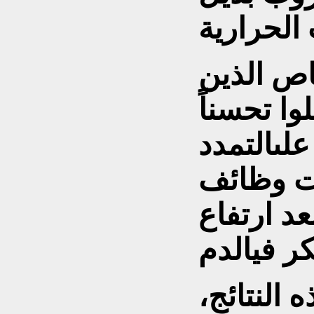
اص الذين
ا تحسناً
علىالتمدد
ت وظائف
عد ارتفاع
النتائج،