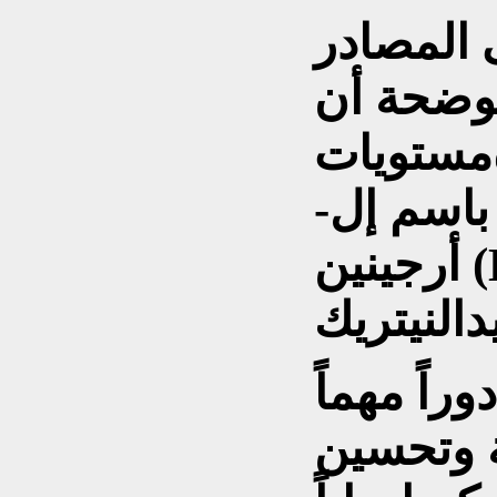
ى المصادر
موضحة أن
مستويات
باسم إل-
أرجينين (L-arginine)، الذي يساعد
راً مهماً
ة وتحسين