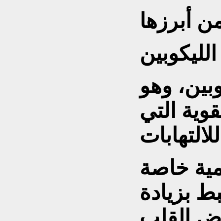
الليكوبين
بين، وهو
وية التي
مية خاصة
بط بزيادة