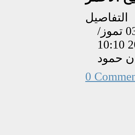
التفاصيل
تم إنشاءه بتاريخ الجمعة, 03 تموز/
ن حمود
0 Commen