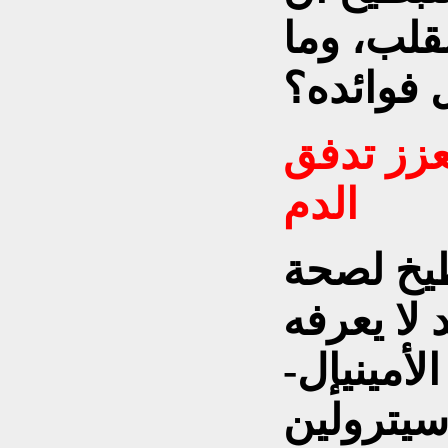
قلب، وما
 فوائده؟
زز تدفق
الدم
طيخ لصحة
لا يعرفه
أمينيإل-