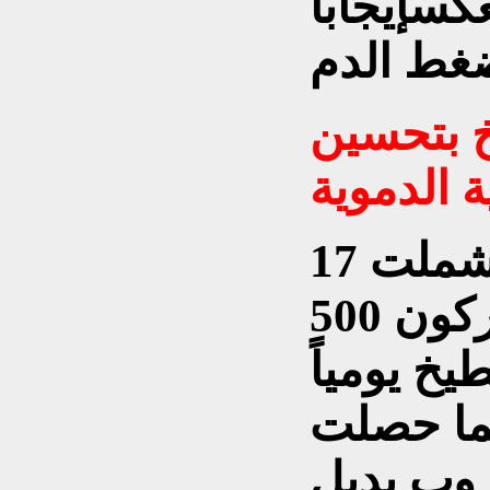
كسإيجاباً
خ بتحسين
 الدموية
في دراسة صغيرة شملت 17
شخصاً، تناول المشاركون 500
يخ يومياً
نما حصلت
وب بديل