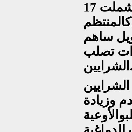
إذ وجدت مراجعة علمية شملت 17
كالمنتظم
ويل ساهم
ت تصلب
رايين.
 الشرايين
م وزيادة
والأوعية
الدماغية