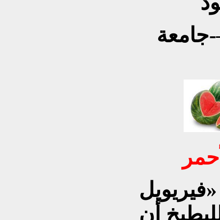
د
-جامعة
أحمر
«فيريويل
لبطيخ أن