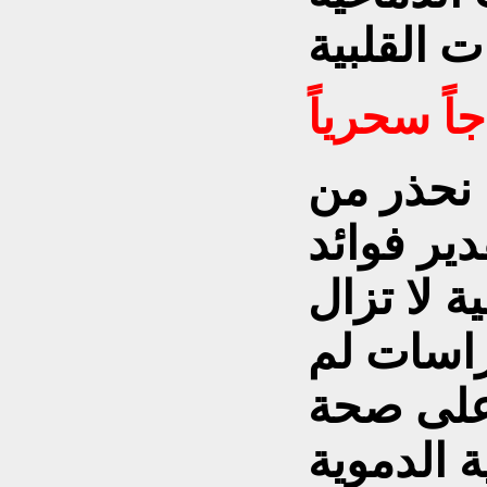
اً سحرياً
 نحذر من
دير فوائد
ة لا تزال
راسات لم
 على صحة