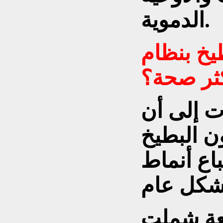
الدموية.
يخ بنظام
كثر صحة؟
ت إلى أن
ن البطيخ
باع أنماط
عة شملت