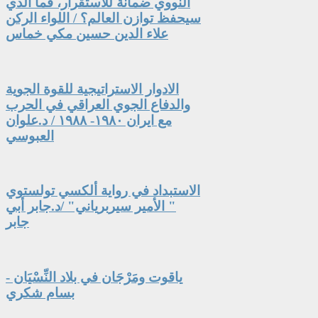
النووي ضمانةً للاستقرار، فما الذي
سيحفظ توازن العالم؟ / اللواء الركن
علاء الدين حسين مكي خماس
الادوار الاستراتيجية للقوة الجوية
والدفاع الجوي العراقي في الحرب
مع ايران ١٩٨٠- ١٩٨٨ / د.علوان
العبوسي
الاستبداد في رواية ألكسي تولستوي
" الأمير سيربرياني" /د.جابر أبي
جابر
ياقوت ومَرْجَان في بلاد النِّسْيَان -
بسام شكري