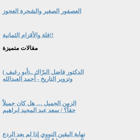
العصفور الصغير والشجرة العجوز
فلة والأقزام الثمانية!!
مقالات
متميزة
الدكتور فاضل البرّاك ..(أبو رغيف )
وتزوير التاريخ - أحمد العبدالله
الزمن الجميل … هل كان جميلاً
حقاً؟ / سعد عبد المجيد ابراهيم
نهاية اليقين النووي إذا لم يعد الردع