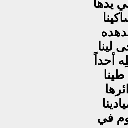
في يدها
كينا
دهده
 لينا
ه أحداً
 طينا
ئرها
ادينا
وم في