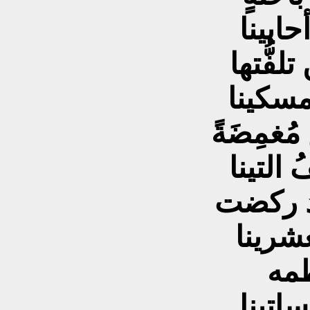
ايينا
لفُّتها
 مسكينا
غمِضَةً
التينا
قد ركضت
شرينا
طمه
ساتينا