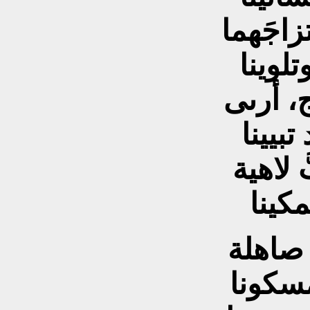
زاجَهما
تلوينا
ج، أرىى
بيينا
 لاهية
مكينا
 صاهلة
سكونا