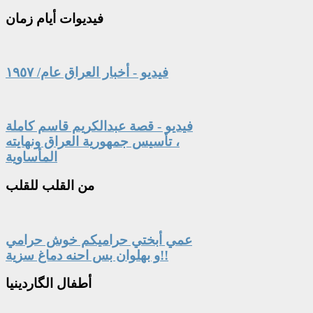
فيديوات
أيام زمان
فيديو - أخبار العراق عام/ ١٩٥٧
فيديو - قصة عبدالكريم قاسم كاملة
، تأسيس جمهورية العراق ونهايته
المأساوية
من
القلب للقلب
عمي أبختي حراميكم خوش حرامي
و بهلوان بس احنه دماغ سزية!!
أطفال
الگاردينيا