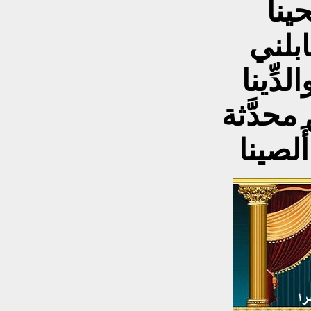
ينا
ابلني
دِّينا
محدَّثة
لصينا