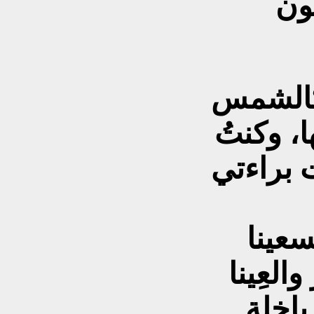
ون
كالشمس
ا، وكنتُ
 براءتي
سعينا
العِينا
اخلةٍ