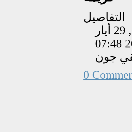
التفاصيل
تم إنشاءه بتاريخ الجمعة, 29 أيار
202
قي جون
0 Commen