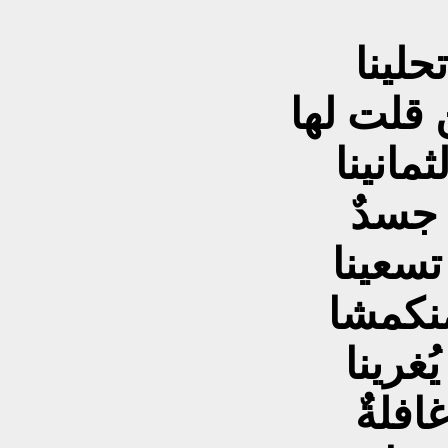
حلينا
 قلت لها
مانينا
 جسدٌ
تسعينا
منكمشا
ُغرينا
افلةٌ