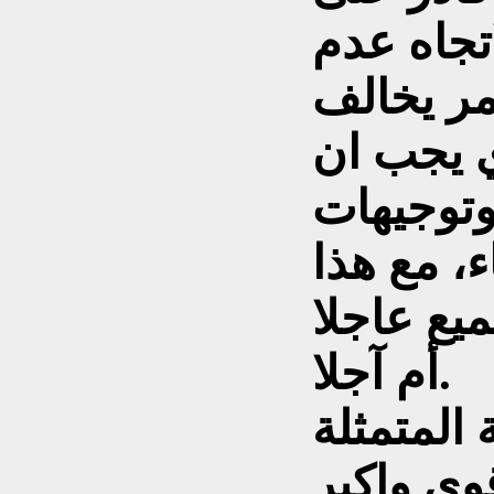
اتجاه عدم
مر يخالف
ي يجب ان
توجيهات
، مع هذا
يع عاجلا
أم آجلا.
 المتمثلة
وى واكبر