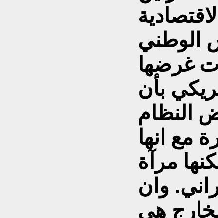
 الوطني
أدت غرضها
ريكي بأن
ض النظام
ة مع انها
نها مرآة
اني. وان
لخارج هي