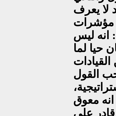
 لا يعرف
 مؤشرات
: انه ليس
ن حيا لما
القيادات
احب القول
راتيجية،
 انه معوق
ادر على