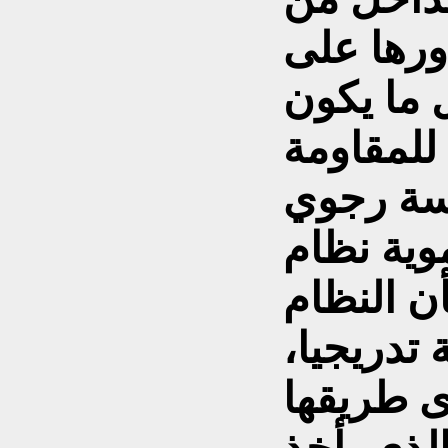
ورها على
لمقاومة
يسة رجوي
ية نظام
أن النظام
 تدريجيا،
ى طريقها