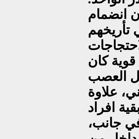
 يساوي (10). ان انضمام
ي تأريخهم
احتجاجات
قوية كان
ثل العصب
ني، علاوة
ية افراد
في جانب،
لداخل من