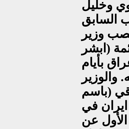
اوي وخليل
ب السابق
صب وزير
مة (ابشر
راق بأيام
. والوزير
قي (باسم
ايران في
الأول عن