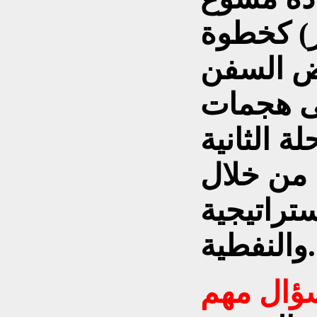
ر) كخطوة
ض السفن
لى هجمات
ة الثانية
 من خلال
تراتيجية
والنفطية.
ؤال مهم