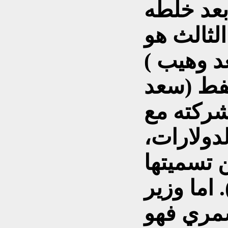
بعد خلطه
الثالث هو
د وهيب )
نفط (سعد
شركته مع
لدولارات،
 تسميتها
 اما وزير
شمري فهو