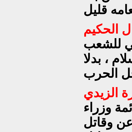
ل الحكيم
ي للشعب
م ، بدلا
ة الزيدي
مة وزراء
رعن وقاتل