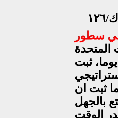
١٢
ت المتحدة
يوما، ثبت
إستراتيجي
ا ثبت ان
ع بالجهل