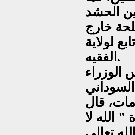
ين الحشد
لحة خارج
بع لولاية
الفقيه.
 الوزراء
السوداني
ات، قال
" الله لا
له تعالى