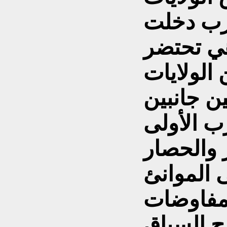
حرب دخلت
الولايات
ن جانبين
رب الأولى
والحصار
 الموانئ
المفاوضات
ج السياق