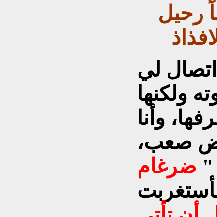
ً
رحيل
فذاذ
اتصال لي
ه ولكنها
فها، وأنا
مرض صعب،
 "
ضرغام
أستغربت
ل أن تأتي