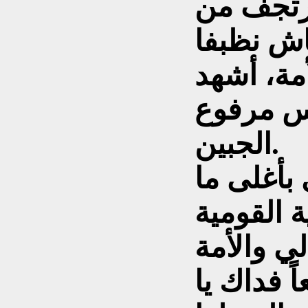
رتجف من
اش نظبفا
أمة، أشهد
س مرفوع
الجبين.
بأغلى ما
ة القومية
لي والأمة
اً فداك يا