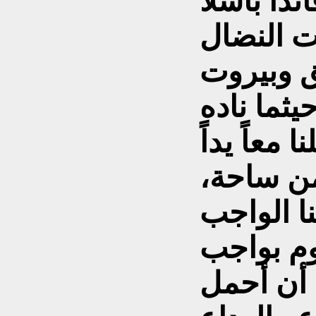
عاماً، قائداً باسلاً
ت النضال
ق وبيروت
يثما ناده
معاً يداً
من ساحة،
وم بواجب
أن أحمل