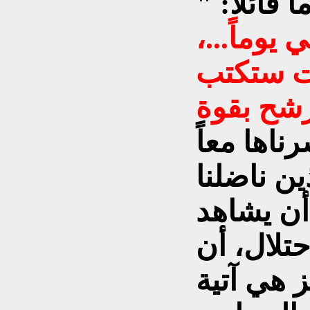
 قائلاً: "
وماً...،
نت ستكتب
رشح بقوة
ناها معاً
ذين ناضلنا
 أن يشاهد
حتلال، أن
ز هي آتية