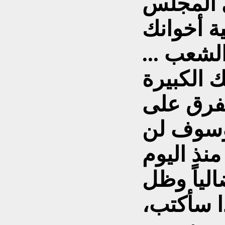
ي المجلس
ة أخوانك
لشعب ...
لفرق على
وسوف لن
نذ اليوم
الياً وظل
ا سأكتب،