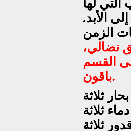
 التي لها
لى الأبد.
ق نضالي،
ى القسم
باقون.