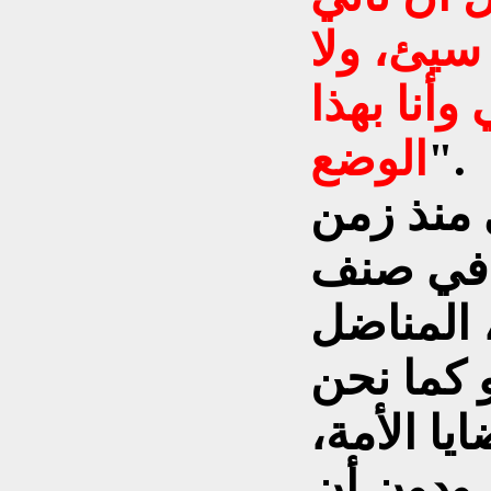
سيئ، ولا
وأنا بهذا
".
الوضع
 منذ زمن
ل في صنف
 المناضل
 كما نحن
ا الأمة،
 ودون أن