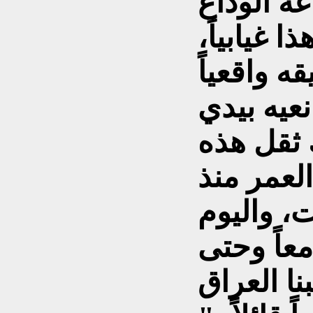
ه الوداع
ا غيابياً،
ه واقعياً
نعيه بيدي
 ثقل هذه
العمر منذ
ت، واليوم
عاً وحتى
نا العراق