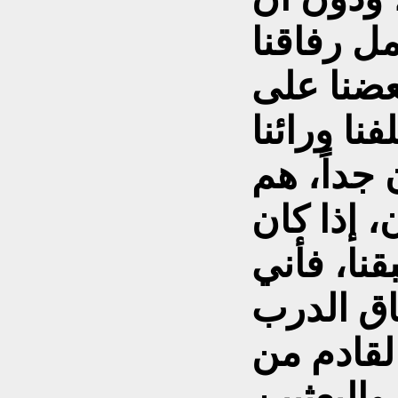
ل رفاقنا
عضنا على
نا ورائنا
 جداً، هم
 إذا كان
نا، فأني
اق الدرب
لقادم من
والبعثيين