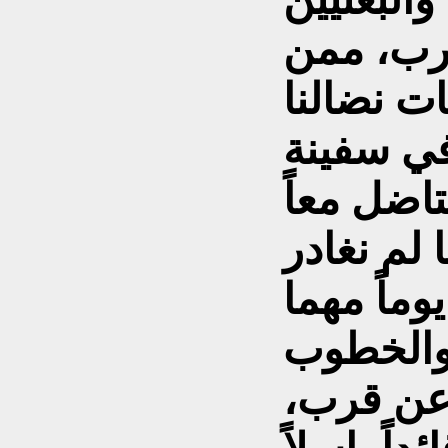
عرب، ممن
ت نضالنا
في سفينة
تاضل معاً
 لم نغادر
ماً مهما
 عن قرب،