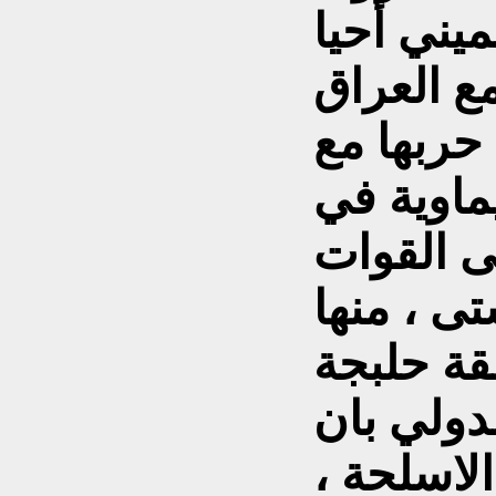
ميني أحيا
ع العراق
حربها مع
ماوية في
ى القوات
ى ، منها
قة حلبجة
لدولي بان
لاسلحة ،