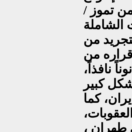
من تموز /
وبات الشاملة
تجريد من
قراره من
ً نافذاً،
شكل كبير
ران، كما
لعقوبات،
طهران ،