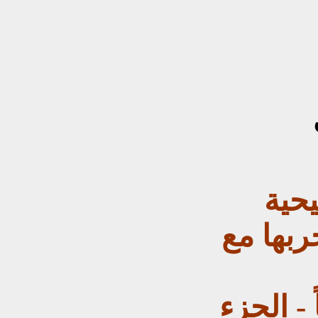
يحية
ربها مع
 -
الجزء