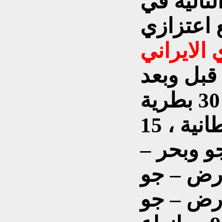
لتالية في
 الايراني
 قبل وبعد
الحرب مع العراق يتالف 30 بطرية
رابير ارض – جو بريطانية ، 15
و وبحر –
ك ارض – جو
ارض – جو