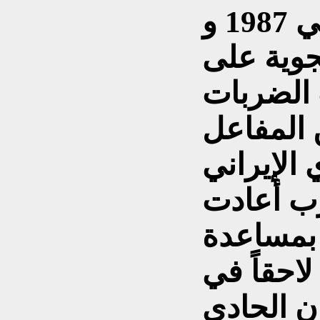
وقد قام العراق في عامي 1987 و
لجوية على
 الضربات
 المفاعل
 الإيراني
رب أعادت
 بمساعدة
احقاً في
رن الحادي