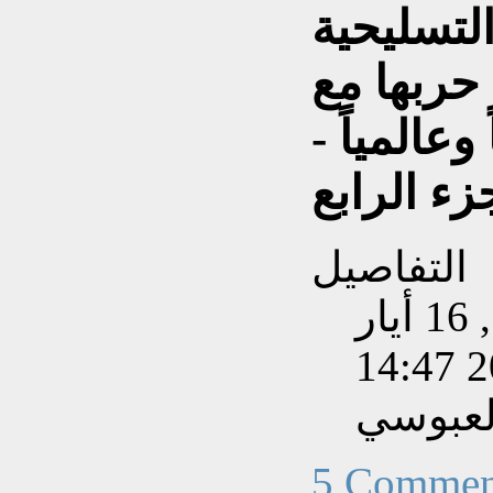
لتسليحية
 حربها مع
وعالمياً -
زء الرابع
التفاصيل
تم إنشاءه بتاريخ السبت, 16 أيار
202
لعبوسي
5 Commen