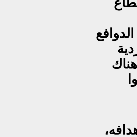
طاع
الدوافع
دية
هناك
ا
دافه،