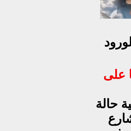
لورود
 على
ة حالة
ارع