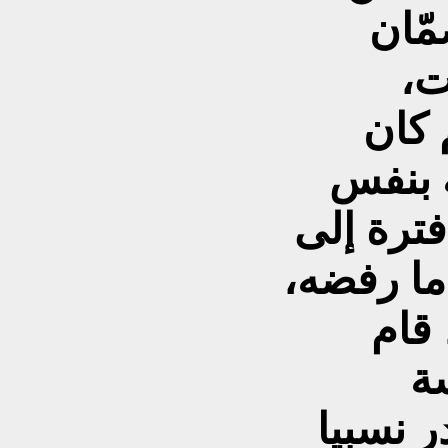
مّان
1 سنوات،
 كان
ة بنفس
فترة إلى
ما رفضه،
 قام
ر نسبيا