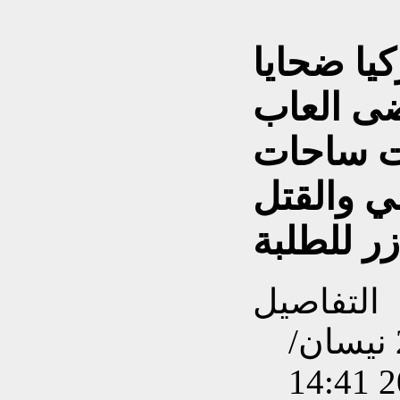
يا ضحايا
ضى العاب
ت ساحات
ي والقتل
ر للطلبة
التفاصيل
تم إنشاءه بتاريخ الإثنين, 20 نيسان/