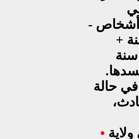
طي
ابق). الضحايا: مقتل 9 أشخاص -
ارهم 11-12 سنة +
مة رياضيات عمرها 55 سنة
سدها.
ن، 6 منهم في حالة
ادث،
لاية