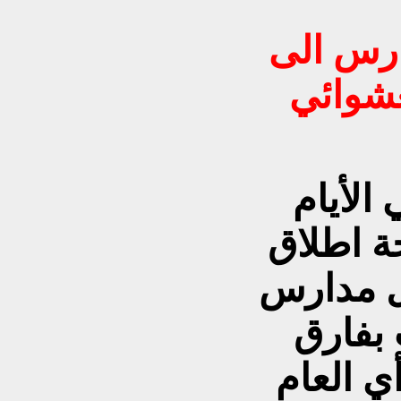
رس الى
عشوائي
الأيام
ة اطلاق
ل مدارس
بفارق
ي العام