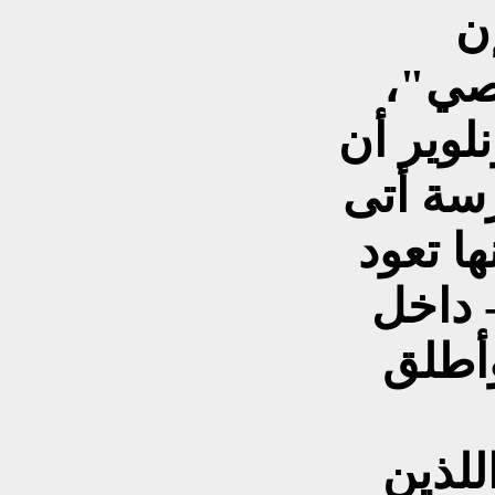
إن
صي"،
لوير أن
رسة أتى
ها تعود
 داخل
وأطلق
للذين