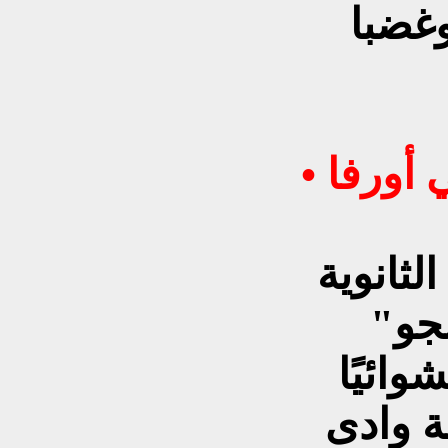
وغضبا
• الحادث الاول: هجوم شانلي أورفا
ثانوية
جو"
وائيًا
ة وادى