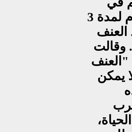
م في
تركيا إلى إعلان إضراب عام لمدة 3
 العنف
 وقالت
 "العنف
 يمكن
ه
ضرب
لحياة،