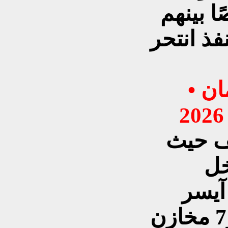
ابة 16 شخصًا بينهم
المنفذ انتحر
• الحادث الثاني: هجوم كهرمان
نف حيث
نة دخل
"آيسر
تشاليك" بـ5 قطع أسلحة و7 مخازن