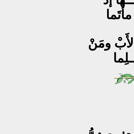
أْتَما
الأَبْ ومَنْ
ـلِما