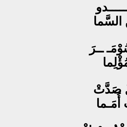
ــــــدو
ُ السَّما
وْمَـ ــرَ
ؤْلِما
َ صَدَّتْ
 أُمَـما