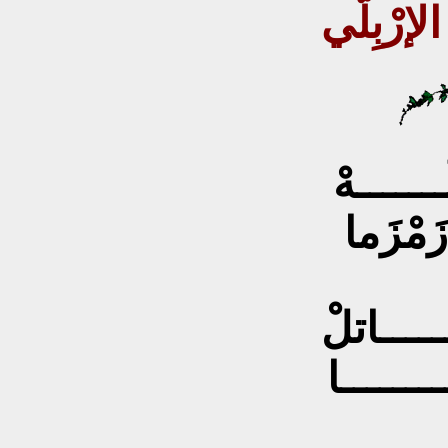
رْبِلّي
ــــــهْ
َمْزَما
ـــــاتلْ
ــــــــا