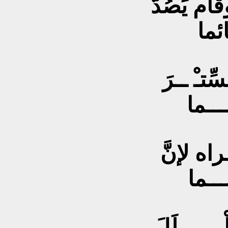
ام يَصُدُّ
ئما
ِّتـْ ــرَ
ـــما
راه لإنَّ
ــــما
ـــ ــلَلَ