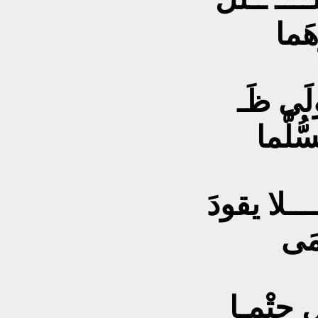
هَما
ولَى ظَـ
ُلَّما
ـــلا يقودَ
مَى
 حتْمـا