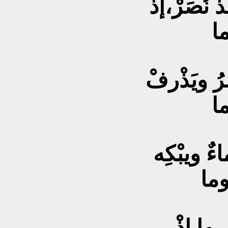
ْ نُصَرْ،إذْ
ما
رُ ويَذْرفْ
ما
ءٌ ويبْكِه
 وما
ها إذْ