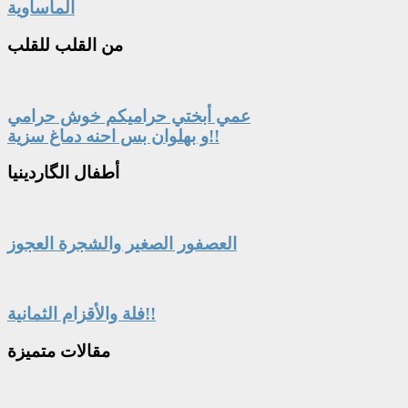
المأساوية
من
القلب للقلب
عمي أبختي حراميكم خوش حرامي
و بهلوان بس احنه دماغ سزية!!
أطفال
الگاردينيا
العصفور الصغير والشجرة العجوز
فلة والأقزام الثمانية!!
مقالات
متميزة