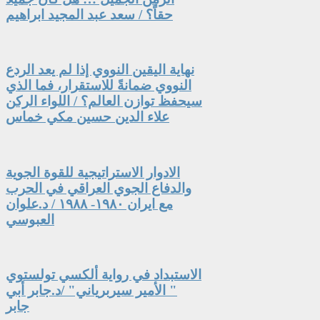
حقاً؟ / سعد عبد المجيد ابراهيم
نهاية اليقين النووي إذا لم يعد الردع
النووي ضمانةً للاستقرار، فما الذي
سيحفظ توازن العالم؟ / اللواء الركن
علاء الدين حسين مكي خماس
الادوار الاستراتيجية للقوة الجوية
والدفاع الجوي العراقي في الحرب
مع ايران ١٩٨٠- ١٩٨٨ / د.علوان
العبوسي
الاستبداد في رواية ألكسي تولستوي
" الأمير سيربرياني" /د.جابر أبي
جابر