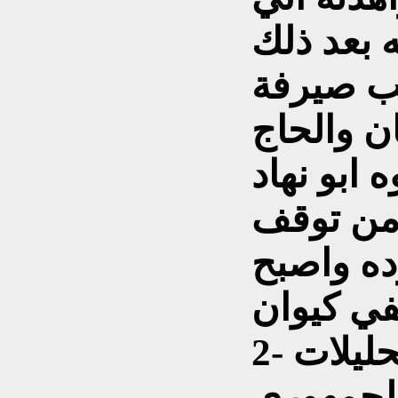
ه بعد ذلك
حب صيرفة
ن والحاج
ابو نهاد
من توقف
ده واصبح
ي كيوان
2- بناء المختبر المركزي للتحليلات
لجمهوري