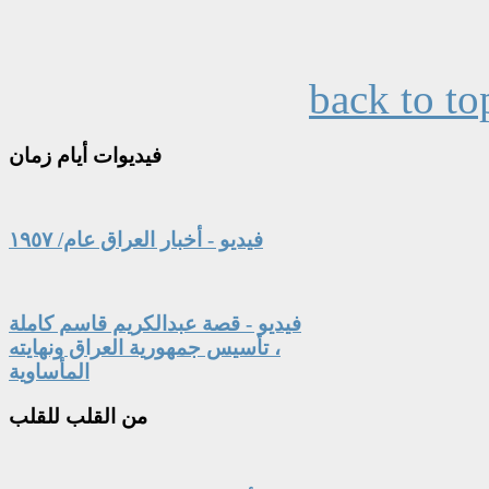
back to to
فيديوات
أيام زمان
فيديو - أخبار العراق عام/ ١٩٥٧
فيديو - قصة عبدالكريم قاسم كاملة
، تأسيس جمهورية العراق ونهايته
المأساوية
من
القلب للقلب