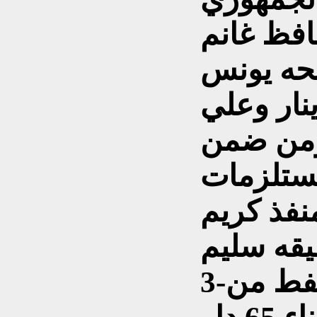
لمحافظ غانم
صحه يونس
30 الف دينار وعلي
مربع ومن ضمن
مستلزمات
منفذ كريم
قه سليم
3-ساهمت بتزويد شرطة النفط من