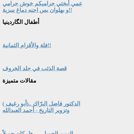
عمي أبختي حراميكم خوش حرامي
و بهلوان بس احنه دماغ سزية!!
أطفال
الگاردينيا
فلة والأقزام الثمانية!!
قصة الذئب في جلد الخروف
مقالات
متميزة
الدكتور فاضل البرّاك ..(أبو رغيف )
وتزوير التاريخ - أحمد العبدالله
الزمن الجميل … هل كان جميلاً