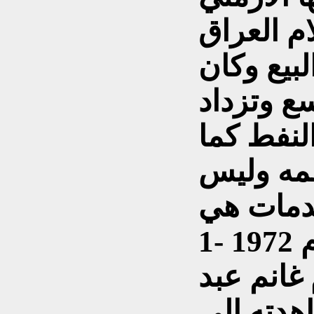
م العراق
لبيع وكان
ع وتزداد
لنفط كما
قمه وليس
دمات هي
1- اهدت الشركة في عام 1972
غانم عبد
هدته الي