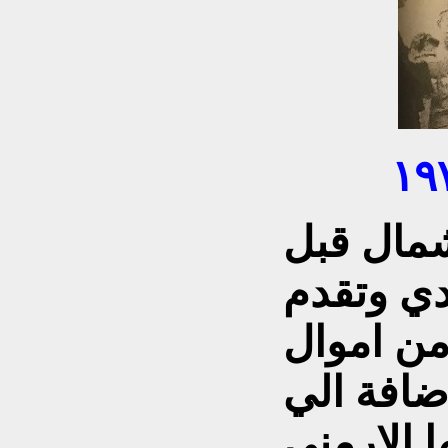
مال قبل
2حزيران 1972 تهدي وتقدم
من اموال
ضافة الي
 الارمني