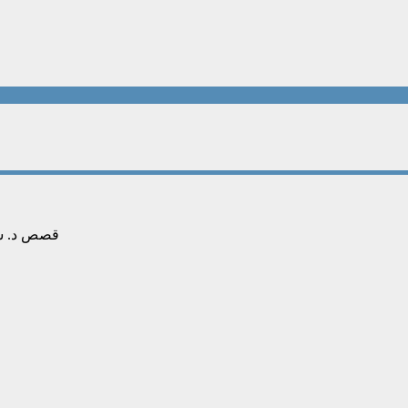
قصص د. سن