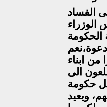
قى الفساد
الوزراء
 الحكومة
دعوة،نعم
 من ابناء
لعون الى
ل حكومة
، ويعيد