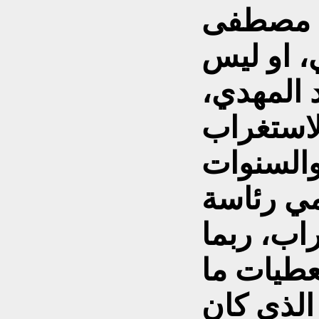
ذا مصطفى
، او ليس
د المهدي،
الاستغراب
والسنوات
مي رئاسة
اب، ربما
عطيات ما
لذي كان