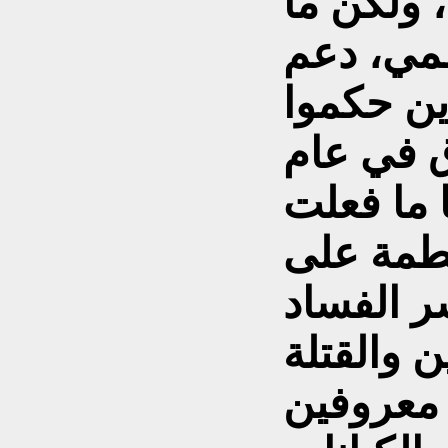
 ولكن ما
مي، دعم
ين حكموا
ق في عام
هنا ما فعلت
طمة على
ر الفساد
 والقتلة
 معروفين