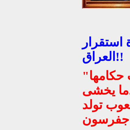
 استقرار
العراق!!
"عندما تخشى الشعوب حكامها
دما يخشى
عوب تولد
جفرسون