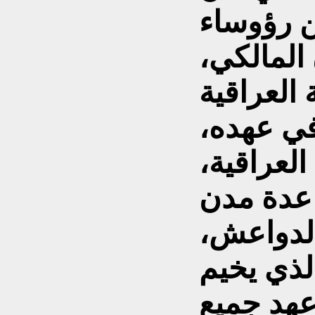
ن رؤوساء
المالكي،
العراقية
في عهده،
لعراقية،
دة مدن
الدواعش،
لذي يخيم
عهد جميع