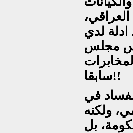
والكيانات
لعراقي،
ادلة لدي
يس مجلس
لمخابرات
سابقا!!
لفساد في
ي، ولكنه
كومة، بل