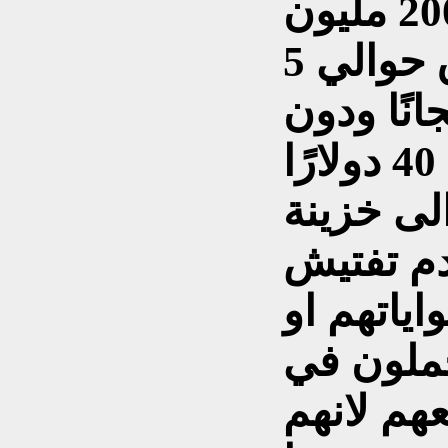
جراء ها القرار اكثر من 200 مليون
دولار، بسبب ادخال العراق حوالي 5
انًا ودون
تأشيرة الدخول البالغة 40 دولارًا
لى خزينة
دم تفتيش
اياتهم او
حملون في
عهم لانهم