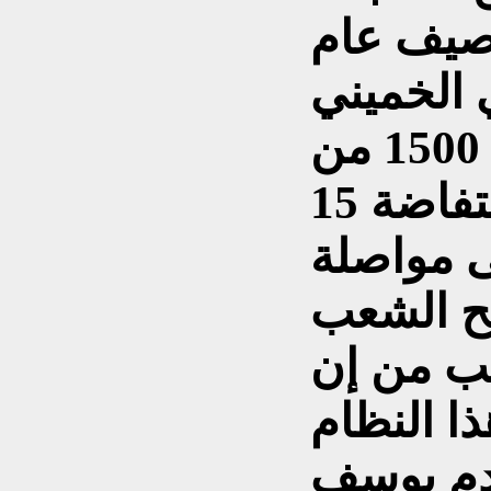
صيف عام
وي الخميني
وکرر نفس الشئ بحق 1500 من
الذين إعتقلهم على أثر إنتفاضة 15
صر على مواصلة
بح الشعب
يب من إن
ذا النظام