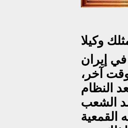
ثلك وکيلا
في إيران
وقت آخر،
عد النظام
ضد الشعب
 القمعية