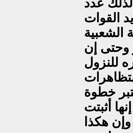
لذلك عدد
د القوات
ة الشعبية
 وحتى إن
ه للنزول
بتظاهرات
تبر خطوة
نها أثبتت
إن هکذا