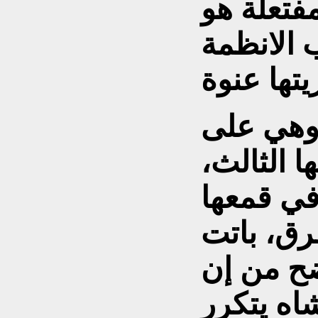
تعلة هو
الانظمة
 وهي على
 الثالث،
في قمعها
رق، باتت
ضح من إن
اه يتکرر