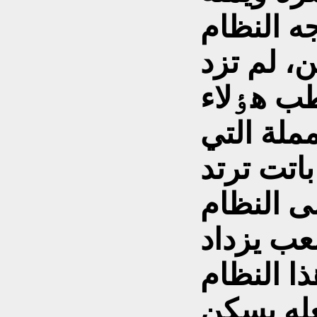
ه النظام
ن، لم تزد
طب هٶلاء
مملة التي
باتت ترتد
عب يزداد
ا النظام
عله يسکن