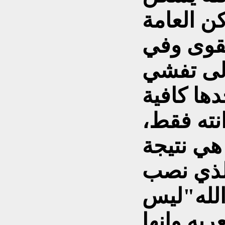
کن العامة
مقوى وفي
الى تفشي
دها کافية
نته فقط،
 هي نتيجة
الذي نصب
الله"ليس
ريه وإنها