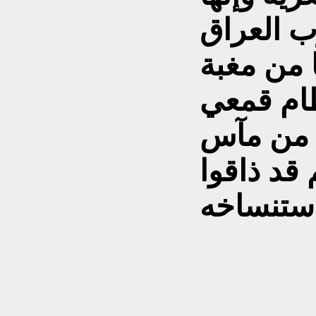
ب العراق
 من مغبة
ام قمعي
 من مآس
قد ذاقوا