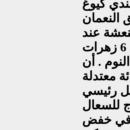
ندي كيوغ
ائق النعمان
نعشة عند
الشرب فغلي ما بين 5 إلى 6 زهرات
نوم . أن
ة معتدلة
ل رئيسي
ج للسعال
د في خفض