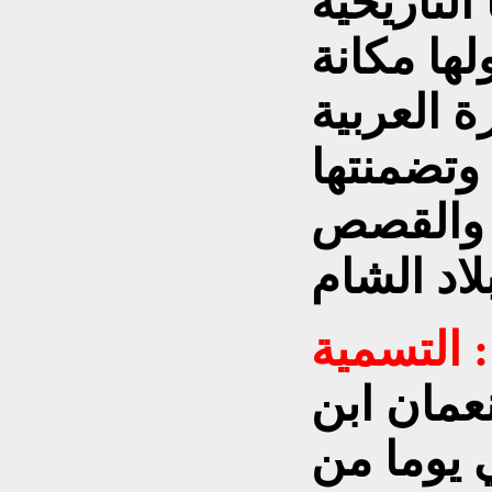
التاريخية
لها مكانة
 العربية
 وتضمنتها
ر والقصص
التسمية :
عمان ابن
 يوما من