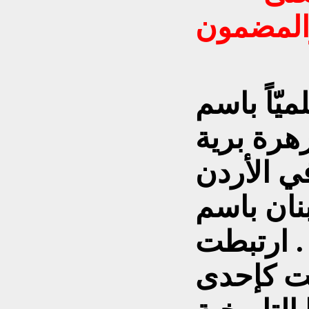
المضمون
يّاً باسم
زهرة برية
ي الأردن
بنان باسم
 . ارتبطت
لت كإحدى