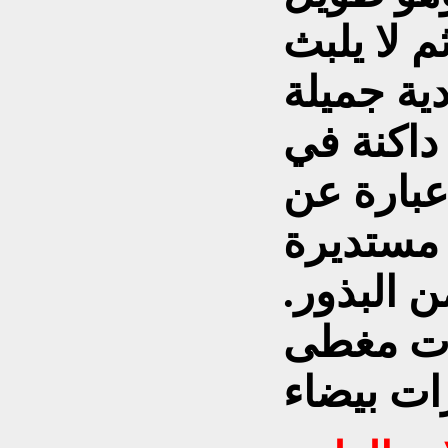
ثم لا يلبث
ية جميلة
 داكنة في
عبارة عن
مستديرة
ن البذور.
بات مغطى