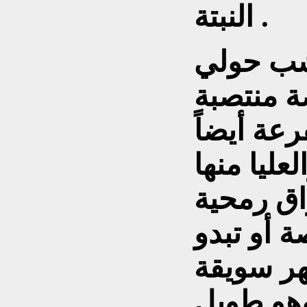
النبتة .
شب حولي
ة منتصبة
عة أيضاً
عليا منها
اق رمحية
 أو تبدو
هر سويقة
وهو طويل