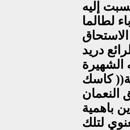
اء لطالما
الاستحاق
رائع دريد
 الشهيرة
(( كاسك
 النعمان
 باهمية
نوي لتلك