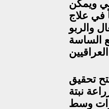
ي ويمكن
 في علاج
مع الساسة
.
تح تحقيق
راعة نبتة
رات وسط