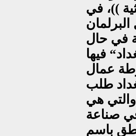
ية ))، في
البرلمان
ة في حال
رطة عمال
غداد طلب
والتي هي
في صناعة
اطق باسم