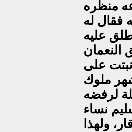
عه منظره
 فقال له
طلق عليه
ا نبتت على
شهر ملوك
لة لرفضه
ليم نساء
ر، ولهذا