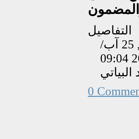
المضمون
التفاصيل
تم إنشاءه بتاريخ الخميس, 25 آب/
البياتي
0 Commen