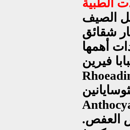
هار شقائق
ات أهمها
ا فيرين papaverine والرويادين
Rho والروياجين Rhoeagen
وسايانين
An ومواد هلامية،
 العفص.