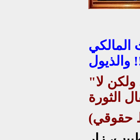
 المالكي
ذيول !!
"يمكنك أن تعتقل ثورى ولكن لا
ط حقوقي)
بيب، زار