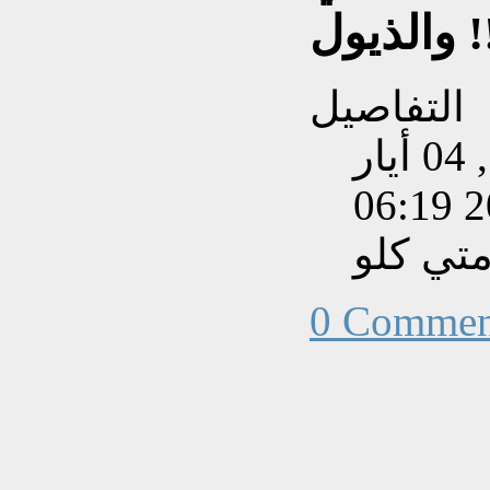
ذيول !!
التفاصيل
تم إنشاءه بتاريخ الأربعاء, 04 أيار
202
تي كلو
0 Commen