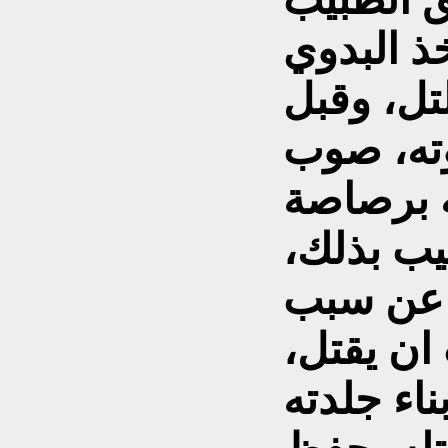
 البدوي
تل، وقبل
وته، صوب
ه برصاصة
يب بذلك،
 عن سبب
ان يقتل،
ناء جلدته