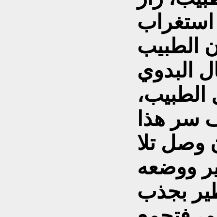
 استغراب
ن الطبيب
ل البدوي
 الطبيب،
 سر هذا
ن وصل تلا
ير ووضعه
طير بجذب
هم، فتجمع