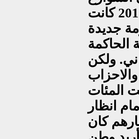
والساحات في تشرين 2019 كانت
ة جديدة
 الحاكمة
اني. ولكن
والاحزاب
ت المئات
ام انظار
ارهم كان
أريد وطن