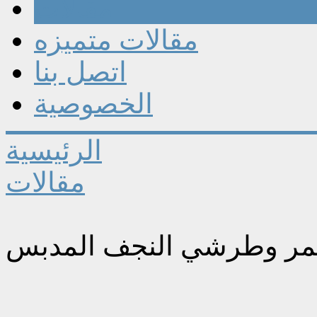
مقالات
مقالات متميزه
اتصل بنا
الخصوصية
الرئيسية
مقالات