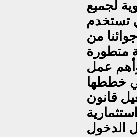
ية لجمبع
ي تستخدم
جوائنا من
ة متطورة
وأهم عمل
في خططها
يل قانون
ستثمارية
 الدخول