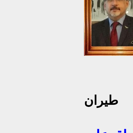
وأستشاري
طيران
6/