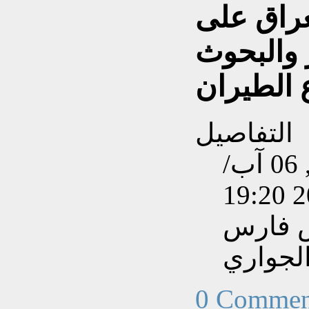
عراق على
ر والبحوث
التفاصيل
تم إنشاءه بتاريخ الجمعة, 06 آب/
س فارس
لجواري
0 Commen