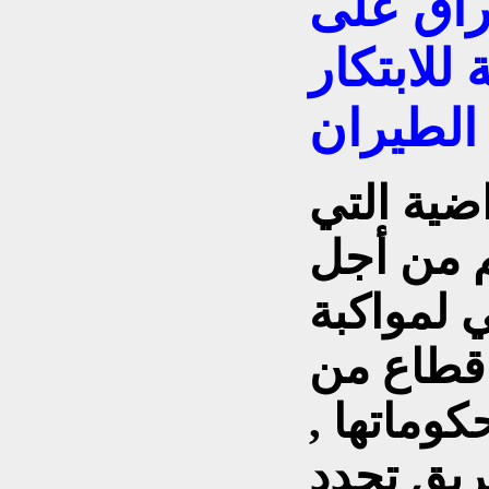
راق على
 للابتكار
ضية التي
م من أجل
 لمواكبة
قطاع من
وماتها ,
ريق تحدد