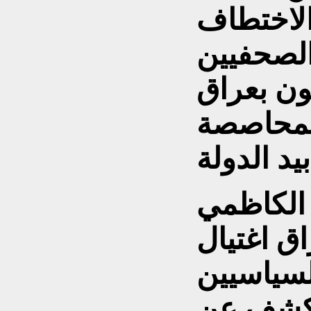
الاختطاف
لصحفيين
بون بعراق
المحاصصة
الكاظمي
ق اغتيال
لسياسيين
لكشف عن