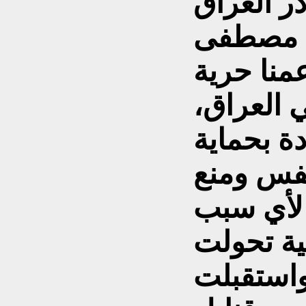
رد مصطفى
منا حرية
 العراق،
ة بحماية
فس ومنع
لأي سبب
ية تحولت
واستقبلت