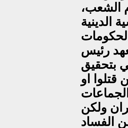
 الشعب،
ة الدينية
لحكومات
عهد رئيس
 بتحقيق
 قتلوا او
الجماعات
ران ولكن
 الفساد