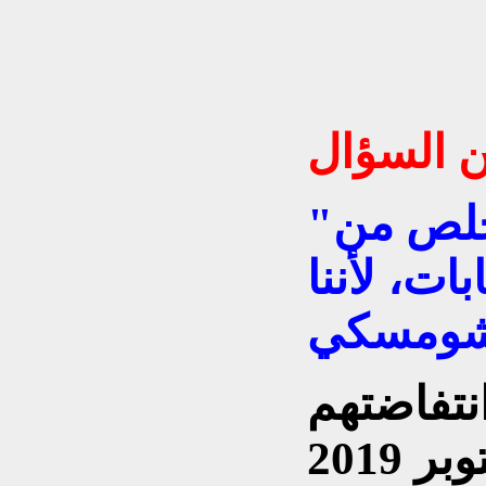
"للأسف لا يمكن التخلص من
ات، لأننا
شومسكي
نتفاضتهم
الرائعة تشرين الاول/ اكتوبر 2019