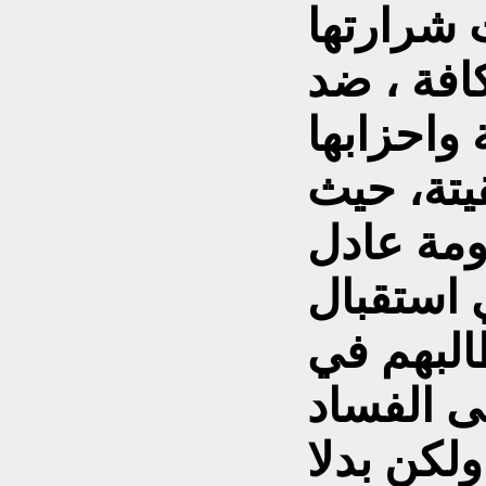
 شرارتها
افة ، ضد
واحزابها
قيتة، حيث
مة عادل
 استقبال
البهم في
ى الفساد
ولكن بدلا