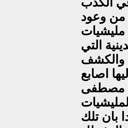
في الكذب
 من وعود
 مليشيات
ينية التي
ة والكشف
يها اصابع
ت مصطفى
لمليشيات
ا بان تلك