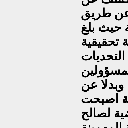
 عن طريق
 حيث بلغ
ر من 35 لجنة تحقيقية
التحديات
لمسؤولين
وبدلا عن
لة اصبحت
ية لصالح
 المهمينة