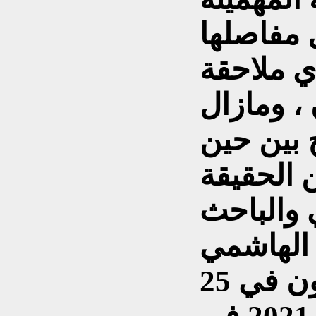
 مفاصلها
ي ملاحقة
، ومازال
بين حين
الحقيقة
 والباحث
وبالامس خرج المتظاهرون في 25