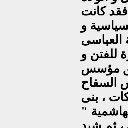
فقد كانت
سياسية و
 العباسى
ة للفتن و
قلق مؤسس
اس السفاح
كات ، بنى
هاشمية "
 ، ثم شيد