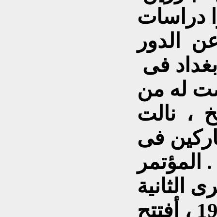
ا دراسات
عن الدور
بغداد فى
ضت له من
خ ، نالت
ركين فى
المؤتمر .
 الثانية
للثورة فى 14 تموز 1960 ، أفتتح