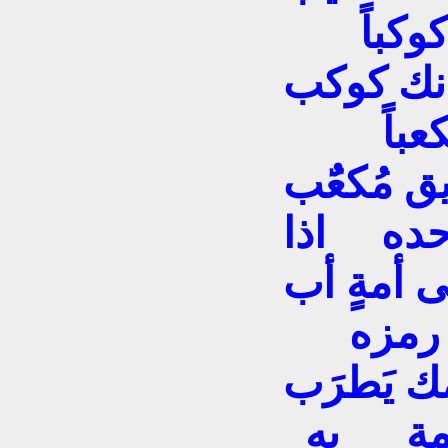
 كوكباً
انك كوكب
ً مكعباً
ق مُكعٌَب
 وحده اذا
 أمةٍ أب
أنت رمزه
ك يَطرَب
أعد مجدَ بغدادٍ تُعدْ مجدَ أمة به