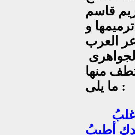
ريم قاسم
رميمها و
عر العرب
الجواهرى
تطف منها
ما يلى :
أعدْ مجد بغدادٍ ومجدُك أغلبُ
هدك أطيبُ