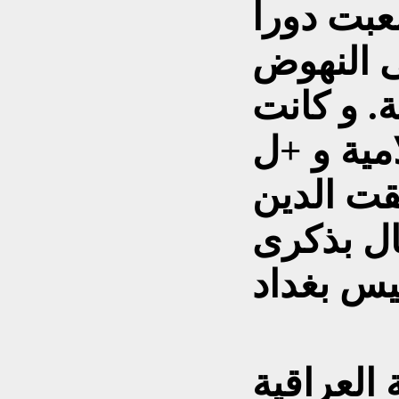
لعبت دورا
ى النهوض
. و كانت
امية و +ل
قت الدين
ال بذكرى
العراقية