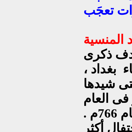
ات تعجَب
20 م يصادف ذكرى
ى بناء بغداد ،
تى شيدها
فى العام
762 م وأكتمل بنائها فى عام 766م .
فال أكثر