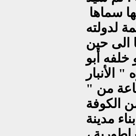
ها سماها
مة لدولته
 الى حين
 خلفه أبو
" الأنبار
اعة من "
من الكوفة
ناء مدينة
راطورية ،