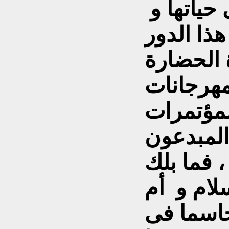
 حياتها و
ذا الدور
الحضارة
لمهرجانات
المؤتمرات
 المبدعون
 ، فما بلك
لام و أم
 حاسما فى