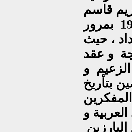
ريم قاسم
أول من أحتفل عام 1962 بمرور
غداد ، حيث
جة و عقد
الزعيم و
 بتأريخ
المفكرين
 العربية و
البارزين