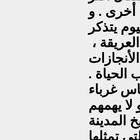
أخرى . و
يوم يتذكر
العريقة ،
الأنجازات
الحياة .
اس غرباء
 لا يهمهم
خ المدينة