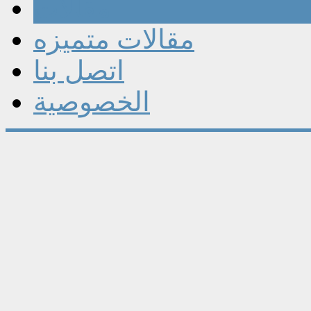
مقالات
مقالات متميزه
اتصل بنا
الخصوصية