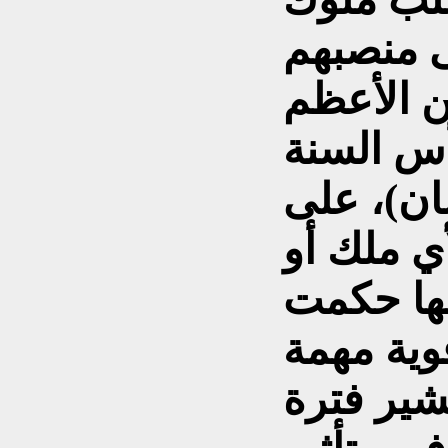
ى منصبهم
ن الأعظم
س السنة
 / نيسان)، على
ي ملك أو
إنها حكمت
وية مهمة
شير فترة