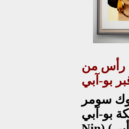
تاج رأس من
ر بو-آبي
لوك سومر
آبي (Pu-A-Bi-
Nin) معنى الاسم (كلمة أبي)