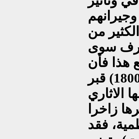
في وتأثير
وجيرانهم
الكثير من
ُعرف سوى
 هذا فأن
قبرها كان من بين (1800) قبر
اري (Woolley) عام
وكان قبرها زاخرا
ظمية، فقد