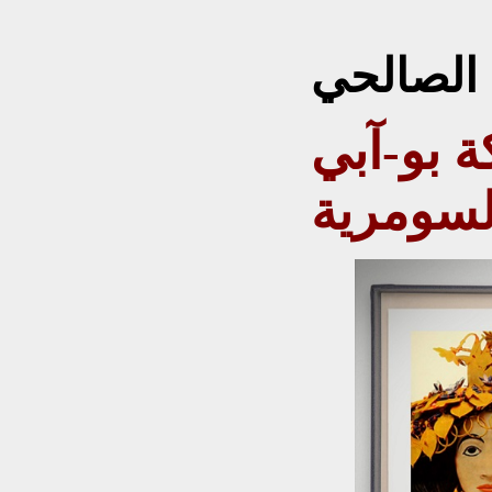
ح رشيد
الصالحي
آبي (Pu-A-Bi-Nin)
لسومرية