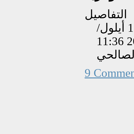
التفاصيل
تم إنشاءه بتاريخ الإثنين, 16 أيلول/
لصالحي
9 Commen