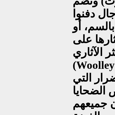
ت) وتضم
6) امرأة و (6) رجال دفنوا
السم، أو
ارها على
 الآثاري
Woolle)على مطرقة يتناسب
رار التي
الضحايا
ن جميعهم