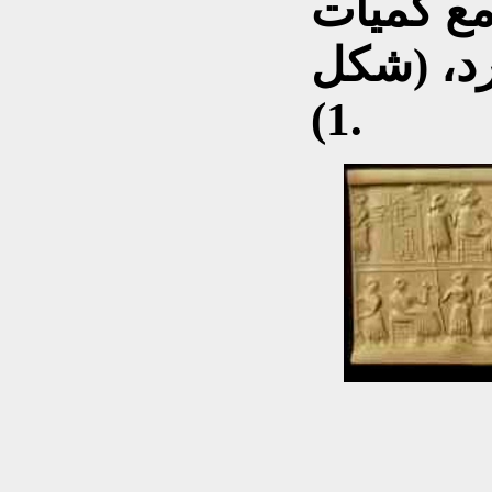
مع كميات
رد، (شكل
1).