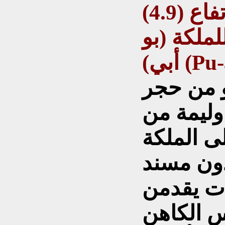
شكل 2: ختم أسطواني ارتفاع (4.9)
) سم، للملكة (بو
Pu-a-B)
و من حجر
وليمة من
ى الملكة
ون مسند
ات يقدمن
س الكاهن