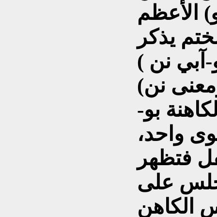
الأعظم (شيشكالو šešgallu) يحيط
لختم يذكر
 ) (Pu-A-Bi-Nin)
(ومعنى نن Nin السيدة أو الملكة)،
كاهنة بو-
وى واحد،
فل فتظهر
تجلس على
س الكاهن