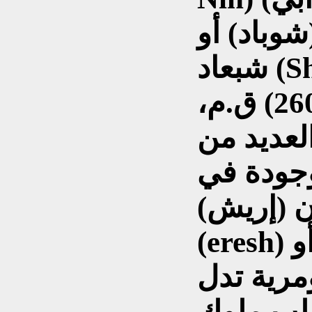
وباد) أو
شبعاد (Shubad)، حكمت في عصر
فجر السلالات الأول (2600) ق.م،
لعديد من
وجودة في
ن (إريش)
(eresh) باللغة السومرية (ملكة أو
مرية تدل
غلب ملوك