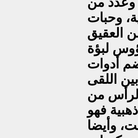
 وعدد من
ية، وحبات
ن العقيق
ؤوس لبؤة
م أدوات
ين اللقى
الرأس من
هبية فهو
ت، وأيضا