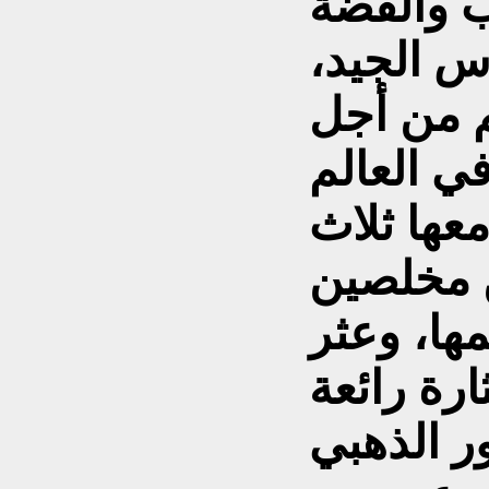
 والفضة
اس الجيد،
 من أجل
ي العالم
عها ثلاث
 مخلصين
ها، وعثر
ارة رائعة
ر الذهبي