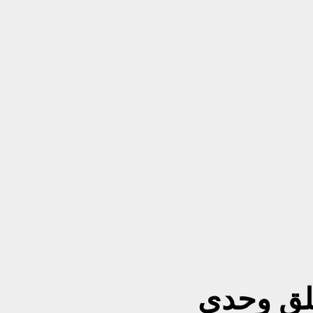
لق وحدي