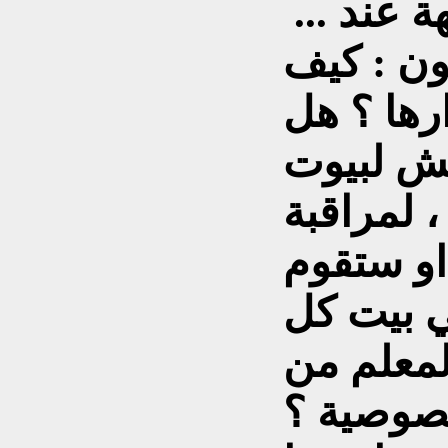
... وهنا ، تبدأ القهقهة عند
ون : كيف
ارها ؟ هل
ش لبيوت
 لمراقبة
و ستقوم
ي بيت كل
لمعلم من
خصوصية ؟