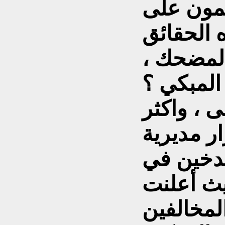
ئمون على
 الحقائق
المضحك ،
المبكي ؟
ى ، واكثر
ر مديرية
تدخين في
يث أعلنت
مخالفين