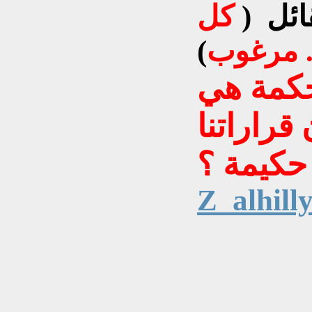
قائل (
كل
. مرغوب
لحكمة هي
قراراتنا
حكيمة ؟
Z_alhil