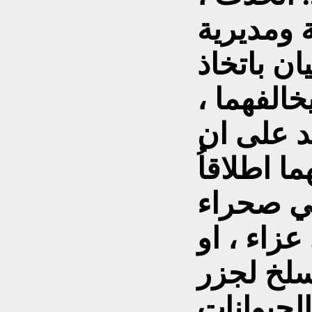
 ومديرية
ان باتخاذ
الفهما ،
د على ان
ا اطلاقاُ
في صحراء
عزاء ، او
لخ لجزر