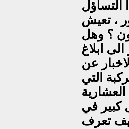
 التساؤل
ر ، تعيش
ن ؟ وهل
الى ابلاغ
اخبار عن
ركبة التي
العشارية
 كبير في
يف تعرف