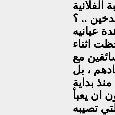
الفلانية
خين .. ؟
دة عيانيه
حظت اثناء
ائقين مع
ادهم ، بل
منذ بداية
ن ان يعبأ
لتي تصيبه