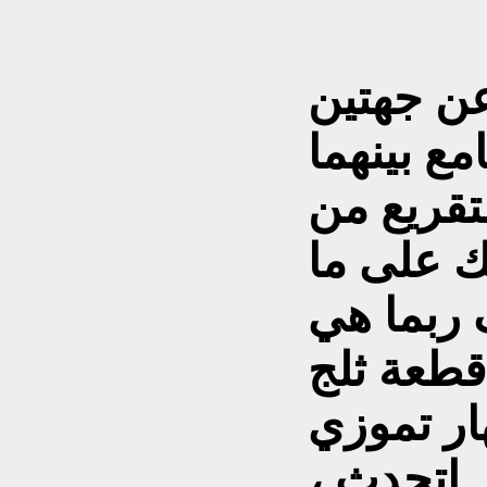
عن جهتين
مع بينهما
تقريع من
ك على ما
 ربما هي
قطعة ثلج
 اتحدث ،