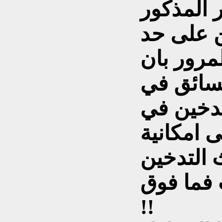
 المذكور
ن على حد
مرور بان
سائق في
دخين في
ى امكانية
 التدخين
 ذات 7 راكب فما فوق
!!