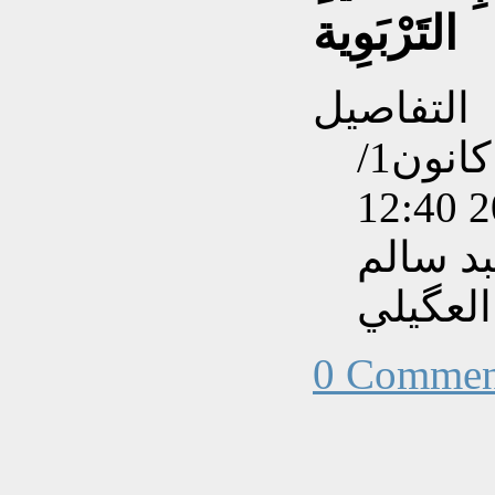
التَرْبَوِية
التفاصيل
تم إنشاءه بتاريخ الثلاثاء, 27 كانون1/
د سالم
العگيلي
0 Commen