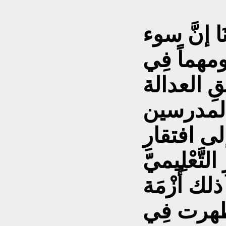
َا إنَّ سوء
ومهماً فِي
يقِ العدالة
َالمدرسين
لى افتقارِ
لتَّعْلِيميّ
لك أَزْمَة
ِي ظهرت فِي