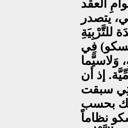
وامِ العقد
ضي، يتصدر
للتَّرْبِيَةِ
يونسكو) فِي
، وَلاسيَّما
مِّيَّة. إذ أن
َّتِي سبقت
لك بحسب
سكو نظاماً