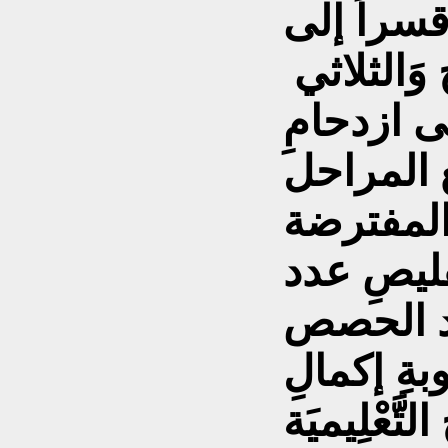
قسراً إلى
 وَالثلاثي
لى ازدحامِ
 المراحل
 المفترضة
قليصِ عدد
دَد الحصص
بةِ إكمالِ