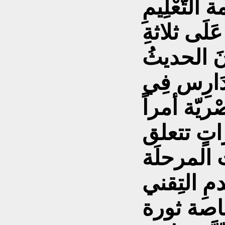
التَّعْلِيمِ
َلَى ثلاثةِ
نَ الحديثُ
دَارِس فِي
ْريّة أمراً
تٍ تتعلق
المرحلَة
مِ التِقني
اصة ثورة