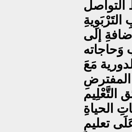
ط التواصل
لتَرْبَوِيةِ
ضافةِ إلى
 وَحاجاته
دورية مَعَ
نْ المفترضِ
لتَّعْلِيم
تِ الحياةِ
لَى تعليمِ