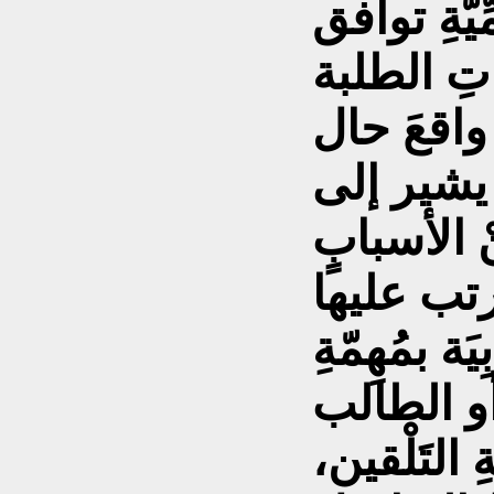
ِيَّةِ توافق
جاتِ الطلبة
َّ واقعَ حال
ق يشير إلى
 الأسبابٍ
 ترتب عليها
ة بمُهِمّةِ
 أو الطالب
 التَلْقين،