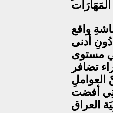
اشةِ واقع
 دُونِ أدنى
ِي مستوى
؛ جراء تضافر
 العواملِ
لَّتِي أفضت
ِيَة العراق