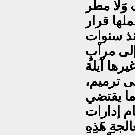
وَلا مطر
ملها قرار
منذ سنوات
إلى مرأبٍ
يرها آيلة
لى ترميم،
 ما يقتضي
مام إدارات
عالجةِ هَذِهِ