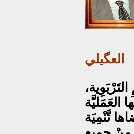
العگيلي
تَرْبَوِية،
 العَمَليَّة
ها تَّنْمِيَة
مِنْ جميعِ