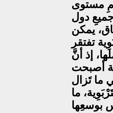
يمِ مستوى
ِي جميعِ دول
ياق، يمكن
بَوِية تفتقر
، إذ أنَّ
ُومية أصبحت
ي ما تَزال
بَوِية، ما
يس بوسعِها