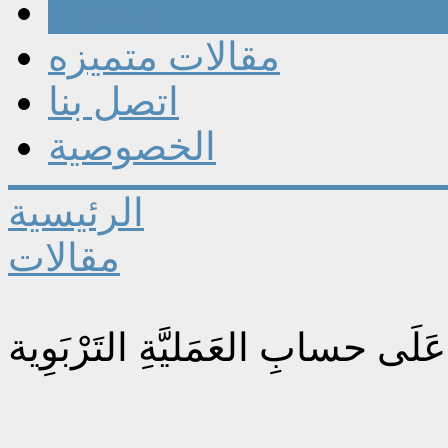
مقالات
مقالات متميزه
اتصل بنا
الخصوصية
الرئيسية
مقالات
َلَى حسابِ العَمَليَّةِ التَرْبَوِية