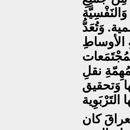
لنَفْسِيَّة
ية. وَتُعَدُّ
ةِ الأوساطِ
ُجْتَمَعات
هِمّةِ نقلِ
اتها وَتحقيق
لعراقَ كان