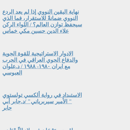
نهاية اليقين النووي إذا لم يعد الردع
النووي ضمانةً للاستقرار، فما الذي
سيحفظ توازن العالم؟ / اللواء الركن
علاء الدين حسين مكي خماس
الادوار الاستراتيجية للقوة الجوية
والدفاع الجوي العراقي في الحرب
مع ايران ١٩٨٠- ١٩٨٨ / د.علوان
العبوسي
الاستبداد في رواية ألكسي تولستوي
" الأمير سيربرياني" /د.جابر أبي
جابر