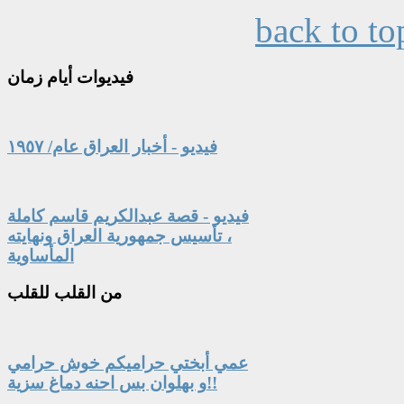
back to to
فيديوات
أيام زمان
فيديو - أخبار العراق عام/ ١٩٥٧
فيديو - قصة عبدالكريم قاسم كاملة
، تأسيس جمهورية العراق ونهايته
المأساوية
من
القلب للقلب
عمي أبختي حراميكم خوش حرامي
و بهلوان بس احنه دماغ سزية!!