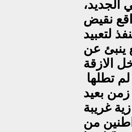
ي الجديد،
فذ لتعبيد
 ينبئ عن
ل الازقة
لم تطلها
زية غريبة
اطنين من