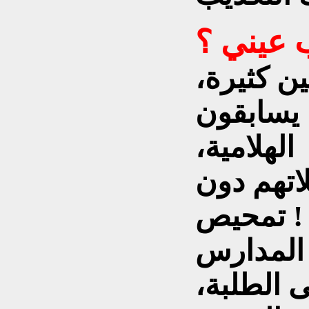
ب عيني ؟
ين كثيرة،
يسابقون
لهلامية،
اتهم دون
تمحيص !
ت المدارس
 الطلبة،