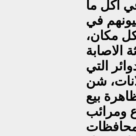
في اكل ما
ونهم في
كل مكان،
ة الاصابة
وائر التي
لانات، شن
اهرة بيع
ع ومرائب
لمحافظات