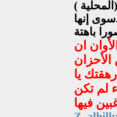
المحلية )
.سوى إنها
لأوان ان
 الأحزان
رهقتك يا
 لم تكن
Z_alhill