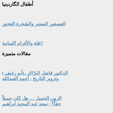
أطفال
الگاردينيا
العصفور الصغير والشجرة العجوز
فلة والأقزام الثمانية!!
مقالات
متميزة
الدكتور فاضل البرّاك ..(أبو رغيف )
وتزوير التاريخ - أحمد العبدالله
الزمن الجميل … هل كان جميلاً
حقاً؟ / سعد عبد المجيد ابراهيم