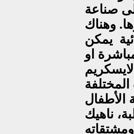
الى صناعة
ا. وهناك
ئية يمكن
باشرة او
لايسكريم
المختلفة
 الأطفال
ة، ناهيك
ومشتقاته