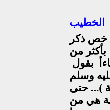
الخطيب
ي خص ذكر
 بأكثر من
ءأ بقول
ليه وسلم
 )... حتى
لة هي من