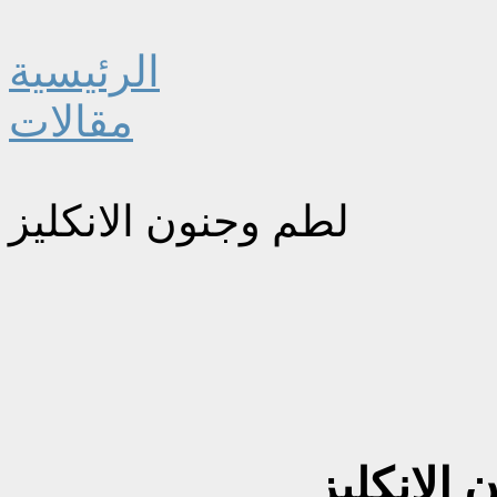
الرئيسية
مقالات
لطم وجنون الانكليز
الانكليز