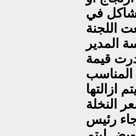
شاكل في
ت اللجنة
سة المدير
درت قيمة
 المناسب
 ازالتها
ر النخلة
 جاء رئيس
عويض ليتم