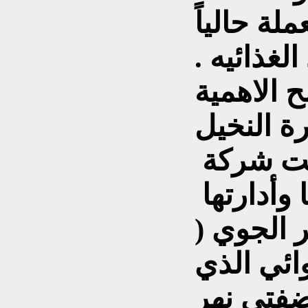
ة حالياً
لغذائيه .
 الاهمية
وفي سنة 1932 اقترحت شركة
وأدارتها
ر الجوي (
وائي الذي
ضفتي نهر