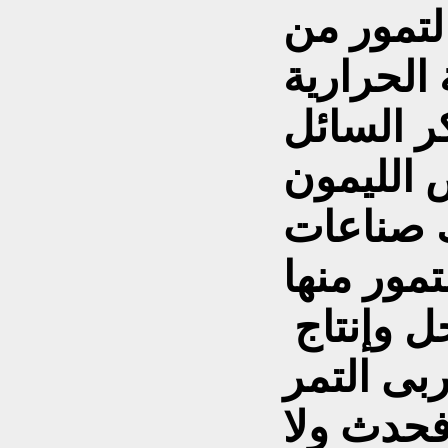
التمور من
 الحرارية
كر السائل
 الليمون
 صناعات
مور منها
ل وإنتاج
بى التمر
 فحدث ولا