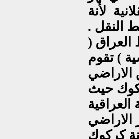
نية لأنة
النقل .
العراق (
ية ) تقوم
 الاراضي
كوك حيث
العراقية
ر الاراضي
نة كركوك