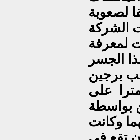
ا لصعوبة
ت الشركة
ت لمعرفة
ذا الجسر
صب برجين
مترا على
 بواسطة
هما وكانت
ن تقع في