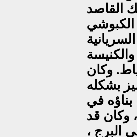
ك القاصد
ا الكبوشي
لسريانية
 والكنيسة
اط. وكان
يز بشكله
بناؤه في
 تموز / يوليو 1882 ، وكان قد
 البرج ،