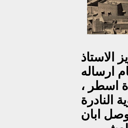
 الاستاذ
م ارساله
ة اسطر ،
ة النادرة
وصل ابان