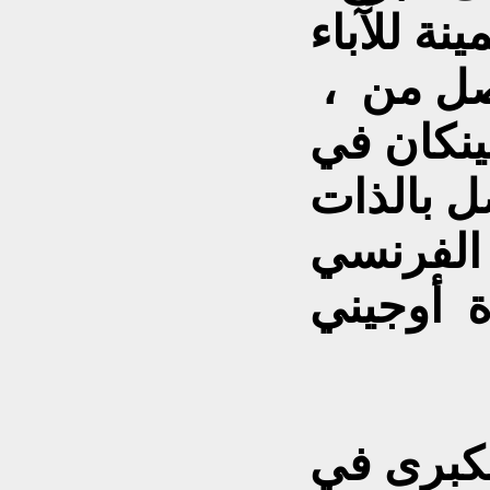
نة للآباء
صل من ،
ينكان في
تEugenie de Montio
الفرنسي
ة أوجيني
لكبرى في