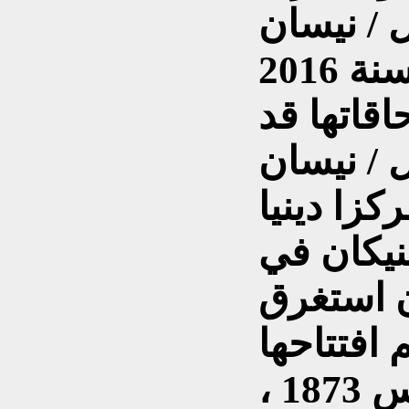
يوم 25 أبريل / نيسان
اقاتها قد
ه في 9 أبريل / نيسان
ركزا دينيا
منيكان في
ن استغرق
 افتتاحها
في يوم 4 آب/ اغسطس 1873 ،