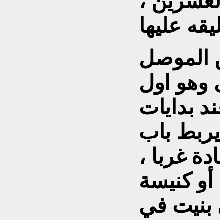
لعشرين ،
 الموصل
 وهو اول
د بدايات
يربط باب
ة غربا ،
 أو كنيسة
ي بنيت في