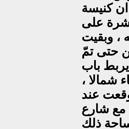
ان كنيسة
شرة على
ه ، وبقيت
 حتى تمّ
يربط باب
ء شمالا ،
وقعت عند
 مع شارع
احة ذلك