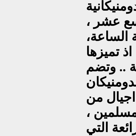
منيكانية
سع عشر ،
 الساعة،
ذ تميزها
ة .. وتضم
لدومنيكان
اجيال من
مسلمين ،
ائعة التي