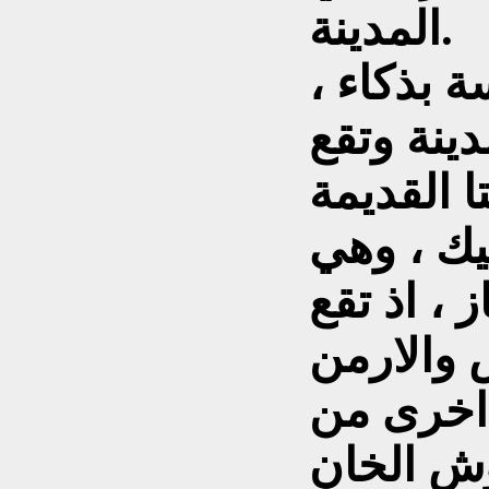
المدينة.
ة بذكاء ،
دينة وتقع
 القديمة
يك ، وهي
 ، اذ تقع
 والارمن
 اخرى من
ش الخان