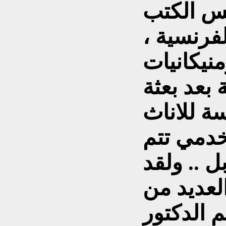
س الكتب
لفرنسية ،
منيكانيات
 بعد بعثة
ة للاناث
خدمي تتم
ل .. ولقد
لعديد من
م الدكتور