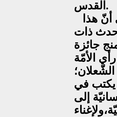
القدس.
وأضاف د.أشرف علي أنّ هذا
حدث ذات
نج جائزة
ي الأمّة
سناء الشّعلان؛
ي يكتب في
سانيّة إلى
ّة،ولإغناء