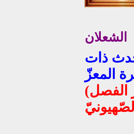
اء
الشعلان
دث ذات
ة المعزّ
(صوت واحد ضدّ جدار الفصل