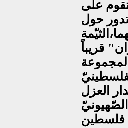
تقوم على
تدور حول
ما،الثيّمة
ن" قريباً
لمجموعة
فلسطينيّ
ر العزل
لصّهيونيّ
ن فلسطين