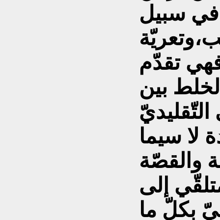
 في سبيل
،وتعريّة
فهي تقدّم
لخلط بين
تّقليديّ
ة لا سيما
 والقصّة
تلقّي إلى
ّ بكلّ ما