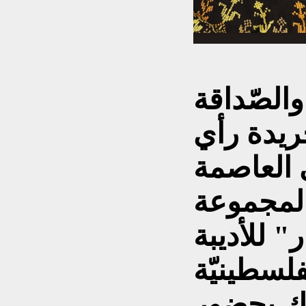
والصّداقة
جريدة رأي
ي العاصمة
المجموعة
 للأديبة
فلسطينيّة
لك بحضور