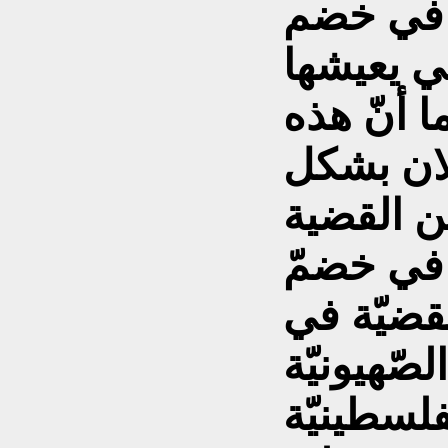
ا في خضم
تي يعيشها
ا أنّ هذه
لان بشكل
ن القضية
 في خضمّ
قضيّة في
صّهيونيّة
لسطينيّة