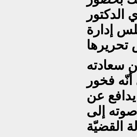
 الدكتور
س إدارة
ن سعادته
أنّه فخور
 يدافع عن
 صوته إلى
ة القضيّة