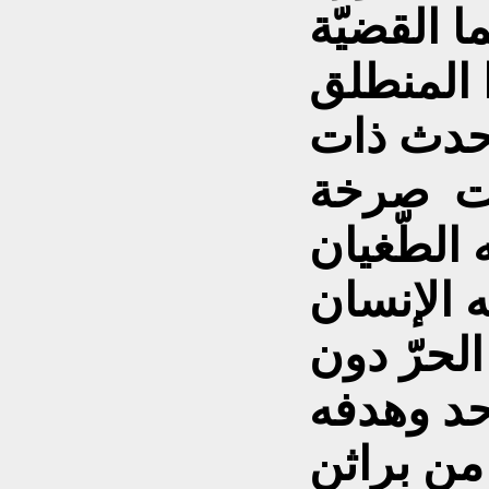
ا القضيّة
 المنطلق
حدث ذات
رت صرخة
الطّغيان
ه الإنسان
لحرّ دون
حد وهدفه
من براثن