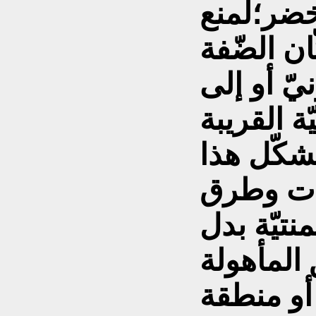
خضر؛لمنع
ن الضّفة
نيّ أو إلى
 القريبة
شكّل هذا
ات وطرق
نتيّة بدل
المأهولة
أو منطقة