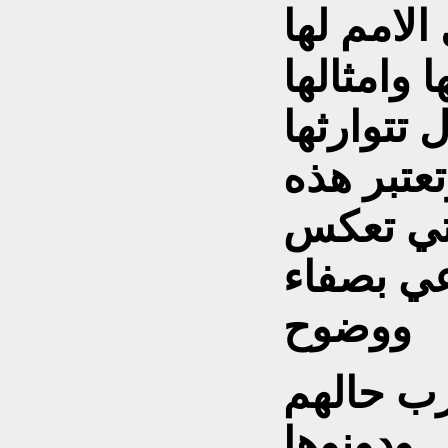
 الامم لها
وامثالها
 تتوارثها
عتبر هذه
لتي تعكس
عي بصفاء
ووضوح
رب حالهم
ل ودونوها