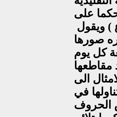
التقليديه
حكما على
 ) ويقول
ه صورها
ة كل يوم
 مقاطعها
امثال الى
اولها في
 الحروف