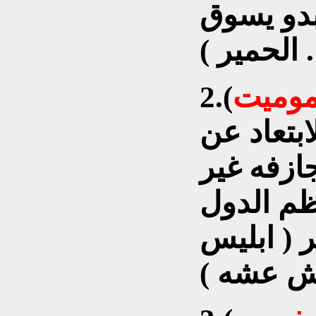
 بدو يسوق
الحمير ) .
موميت
2.(
بتعاد عن
ازفه غير
م الدول
 ( ابليس