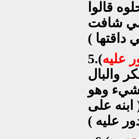
حلوه قالوا
عمي شافت
ر عليه
5.(
ر والبال
لشيء وهو
ابنه على