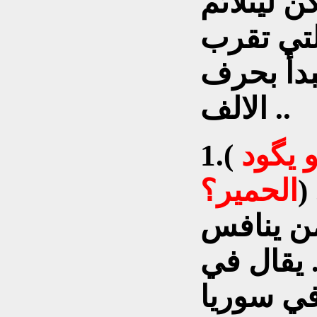
ن ليتلائم
لتي تقرب
نبدأ بحرف
الالف ..
اني امير وانت امير منو يگود
1.(
ا المثل لمن
الحمير؟
من ينافس
 يقال في
في سوريا