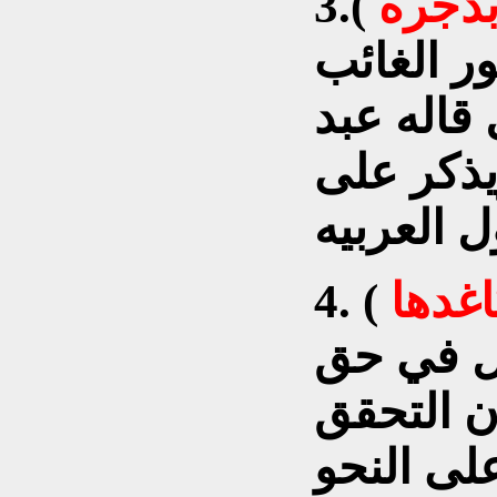
بذجره
3.(
ر الغائب
 قاله عبد
يذكر على
غدها
4. (
ال في حق
 التحقق
لى النحو