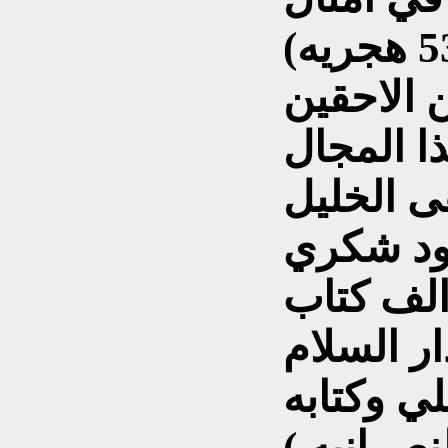
العرب) للزمخشري (ت 538 هجريه)
 الاحقين
ا المجال
 الخليل
محمود شكري
19) الذي الف كتاب
ار السلام
ي وكتابه
نصرانيه )