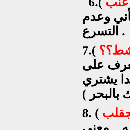
 عنب
6.(
أني وعدم
التسرع .
شط؟؟
7.(
تعرف على
دا يشتري
جقلب
8. (
 .. معنى