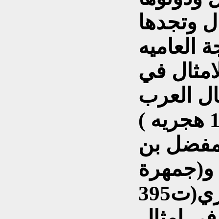
ال وتجدها
ة العاميه
امثال في
ال العرب
) للمفضل الضبي ( ت 170 هجريه )
لمفضل بن
هجريه) و(جمهرة
الامثال ) لابي هلال العسكري(ت395
ي امثال