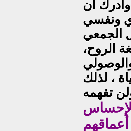
وادرك ان
ي ونفسي
 الجمعي
غة الروح،
والوصولي
اة ، لذلك
الإحساس
 أعماقهم