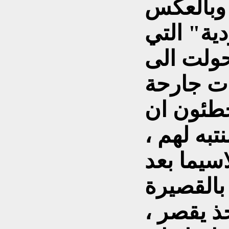
 وبالعكس
دية" التي
حولت الى
طئون ان
تبه لهم ،
اسيما بعد
بالقصيرة
ذ يقصر ،