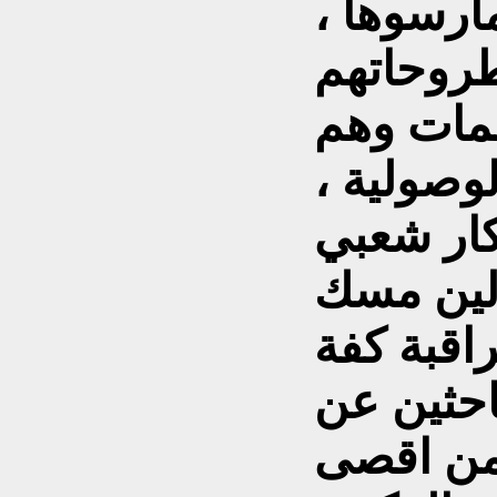
ارسوها ،
 طروحاتهم
لمات وهم
وصولية ،
ار شعبي
لين مسك
قبة كفة
باحثين عن
من اقصى