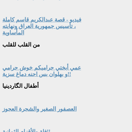
فيديو - قصة عبدالكريم قاسم كاملة
، تأسيس جمهورية العراق ونهايته
المأساوية
من
القلب للقلب
عمي أبختي حراميكم خوش حرامي
و بهلوان بس احنه دماغ سزية!!
أطفال
الگاردينيا
العصفور الصغير والشجرة العجوز
فلة والأقزام الثمانية!!