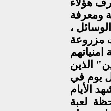
رف هؤلاء
ة ومعرفة
لوسائل ،
ت مزروعة
" الذين
 يوم في
د الأيام
حظة لعبة