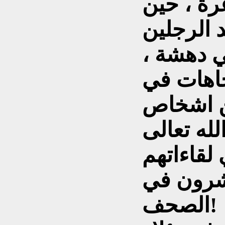
ة ، حين
 الرجلين
ي دهشة ،
جاهات في
ن اشخاص
لله تعالى
 لقاءاتهم
نشرون في
الصحف!