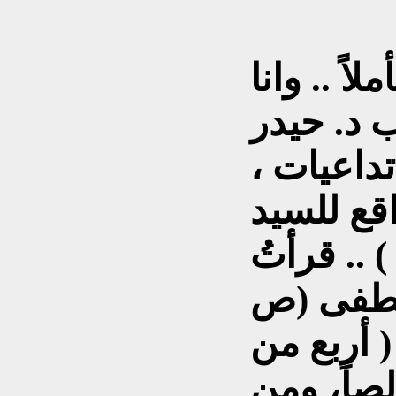
اً .. وانا
 د. حيدر
تداعيات ،
قع للسيد
 .. قرأتُ
مصطفى (ص
( أربع من
لصاً، ومن