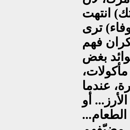
فاء) ترى
كران فهم
وائد بغض
مأكولات،
ة، عندما
أرز... أو
الطعام...
 مضيّفهم