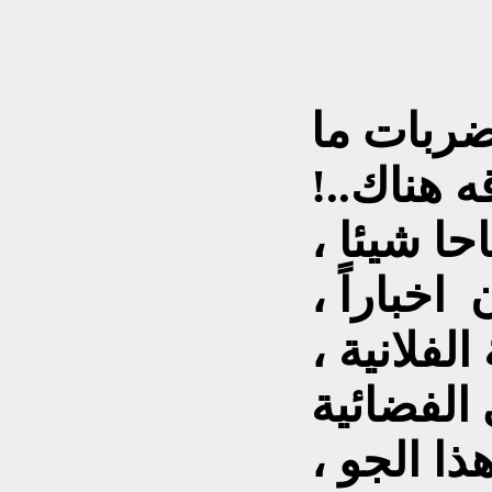
ضربات ما
 هناك..!
ا شيئا ،
اخباراً ،
لفلانية ،
الفضائية
ذا الجو ،