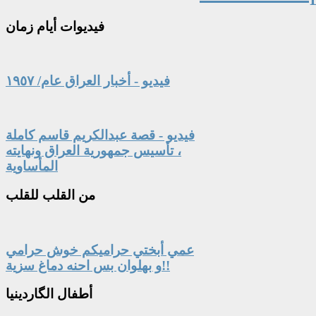
فيديوات
أيام زمان
فيديو - أخبار العراق عام/ ١٩٥٧
فيديو - قصة عبدالكريم قاسم كاملة
، تأسيس جمهورية العراق ونهايته
المأساوية
من
القلب للقلب
عمي أبختي حراميكم خوش حرامي
و بهلوان بس احنه دماغ سزية!!
أطفال
الگاردينيا