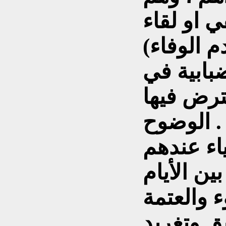
 او لقاء
 الوفاء)
بابية في
ترض فيها
ضوح .
اء عندهم
ين الأيام
 والعتمة
ق وتغريد