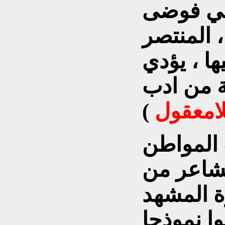
في فوضى
 المنتصر
ا ، يؤدي
 من ادب
لامعقول
المواطن
لمشاعر من
ة المشهد
ا نموذجا