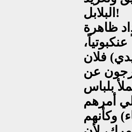
البلابل!
داد ظاهرة
نكبوتياً،
دي) فلان
خرجون عن
لأ بلباس
لي أمرهم
ء) وكأنهم
أمرك، لأن