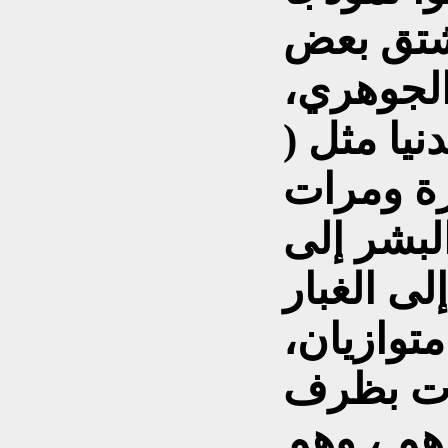
يشتق بعض
الجوهري،
نيا مثل (
رة ومرات
البشر إلى
متوازيان،
رت بظرف
م ، وهم