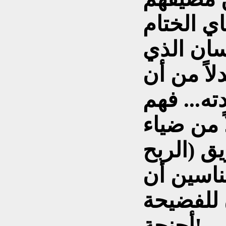
سان الذي
لاً من أن
ته... فهم
 من ضياء
ق (الربح
تناسين أن
ن للفضيحة
أجنحة!