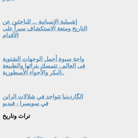
إشبيلية الإسبانية ... للباحثين عن
التاريخ ومتعة الاستكشاف سيراً على
الأقدام
واحة سيوة أجمل الوجهات الشتوية
فى العالم.. تتمسك بتراثها والطبيعة
البكر والأجواء الأسطورية..
الگاردينيا تتواجد في شلالات الراين
في سويسرا - فيديو
تراث
وتاريخ