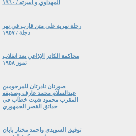
المهداوي و أسرته / ١٩٦٠
رحلة نهرية على متن قارب في نهر
دجلة / ١٩٥٧
محاكمة الكادر الإذاعي بعد انقلاب
تموز ١٩٥٨
صورتان نادرتان للمرحومين
عبدالسلام محمد عارف وصديقه
المقرب محمود شيت خطاب في
حدائق القصر الجمهوري
توفيق السويدي واحمد مختار بابان