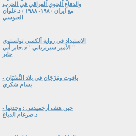
والدفاع الجوي العراقي في الحرب
مع ايران ١٩٨٠- ١٩٨٨ / د.علوان
العبوسي
الاستبداد في رواية ألكسي تولستوي
" الأمير سيربرياني" /د.جابر أبي
جابر
ياقوت ومَرْجَان في بلاد النِّسْيَان -
بسام شكري
حين هتف أرخميدس : وجدتها -
د.ضرغام الدباغ