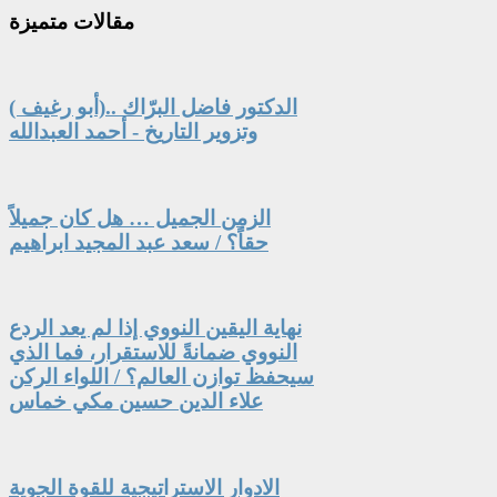
مقالات
متميزة
الدكتور فاضل البرّاك ..(أبو رغيف )
وتزوير التاريخ - أحمد العبدالله
الزمن الجميل … هل كان جميلاً
حقاً؟ / سعد عبد المجيد ابراهيم
نهاية اليقين النووي إذا لم يعد الردع
النووي ضمانةً للاستقرار، فما الذي
سيحفظ توازن العالم؟ / اللواء الركن
علاء الدين حسين مكي خماس
الادوار الاستراتيجية للقوة الجوية