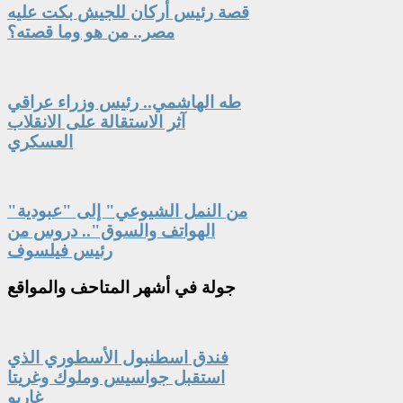
قصة رئيس أركان للجيش بكت عليه
مصر.. من هو وما قصته؟
طه الهاشمي.. رئيس وزراء عراقي
آثر الاستقالة على الانقلاب
العسكري
"من النمل الشيوعي" إلى "عبودية
الهواتف والسوق".. دروس من
رئيس فيلسوف
جولة
في أشهر المتاحف والمواقع
فندق اسطنبول الأسطوري الذي
استقبل جواسيس وملوك وغريتا
غاربو