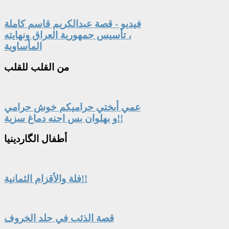
فيديو - قصة عبدالكريم قاسم كاملة
، تأسيس جمهورية العراق ونهايته
المأساوية
من
القلب للقلب
عمي أبختي حراميكم خوش حرامي
و بهلوان بس احنه دماغ سزية!!
أطفال
الگاردينيا
فلة والأقزام الثمانية!!
قصة الذئب في جلد الخروف