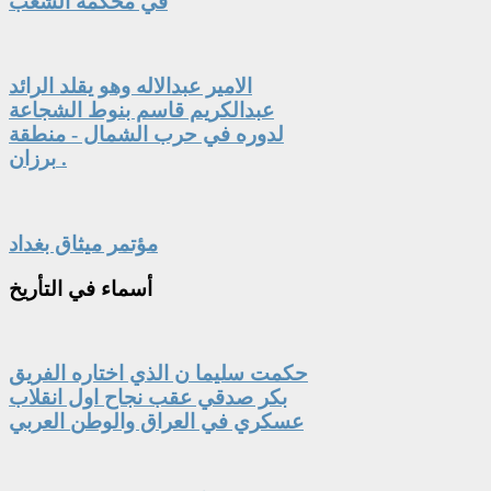
في محكمة الشعب
الامير عبدالاله وهو يقلد الرائد
عبدالكريم قاسم بنوط الشجاعة
لدوره في حرب الشمال - منطقة
برزان .
مؤتمر ميثاق بغداد
أسماء
في التأريخ
حكمت سليما ن الذي اختاره الفريق
بكر صدقي عقب نجاح اول انقلاب
عسكري في العراق والوطن العربي