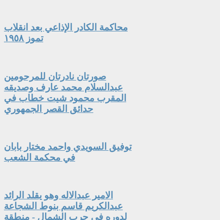
محاكمة الكادر الإذاعي بعد انقلاب
تموز ١٩٥٨
صورتان نادرتان للمرحومين
عبدالسلام محمد عارف وصديقه
المقرب محمود شيت خطاب في
حدائق القصر الجمهوري
توفيق السويدي واحمد مختار بابان
في محكمة الشعب
الامير عبدالاله وهو يقلد الرائد
عبدالكريم قاسم بنوط الشجاعة
لدوره في حرب الشمال - منطقة