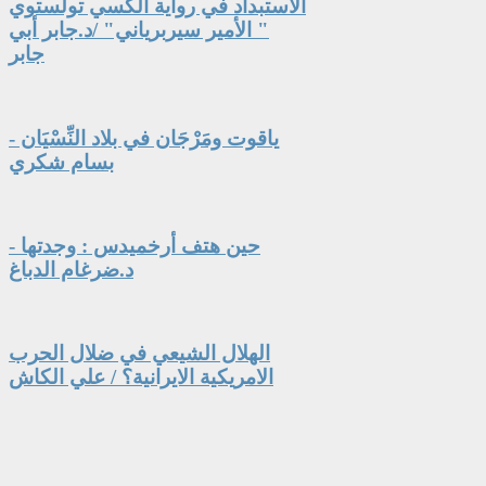
الاستبداد في رواية ألكسي تولستوي
" الأمير سيربرياني" /د.جابر أبي
جابر
ياقوت ومَرْجَان في بلاد النِّسْيَان -
بسام شكري
حين هتف أرخميدس : وجدتها -
د.ضرغام الدباغ
الهلال الشيعي في ضلال الحرب
الامريكية الايرانية؟ / علي الكاش