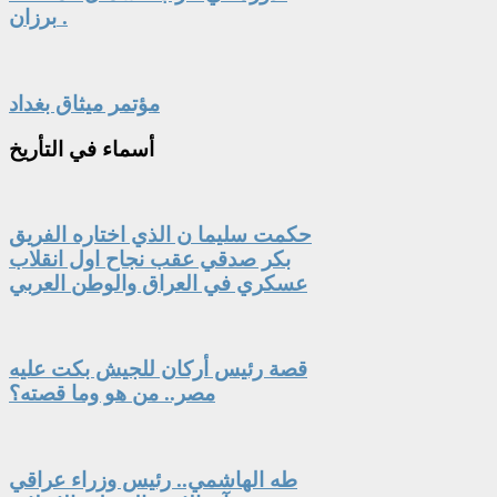
برزان .
مؤتمر ميثاق بغداد
أسماء
في التأريخ
حكمت سليما ن الذي اختاره الفريق
بكر صدقي عقب نجاح اول انقلاب
عسكري في العراق والوطن العربي
قصة رئيس أركان للجيش بكت عليه
مصر.. من هو وما قصته؟
طه الهاشمي.. رئيس وزراء عراقي