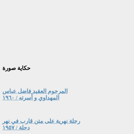
حكاية
صورة
المرحوم العقيد فاضل عباس
المهداوي و أسرته / ١٩٦٠
رحلة نهرية على متن قارب في نهر
دجلة / ١٩٥٧