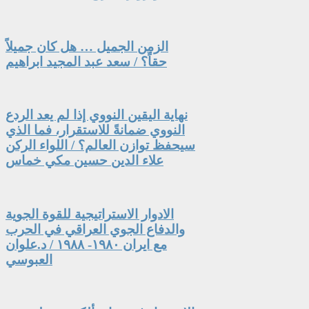
الزمن الجميل … هل كان جميلاً
حقاً؟ / سعد عبد المجيد ابراهيم
نهاية اليقين النووي إذا لم يعد الردع
النووي ضمانةً للاستقرار، فما الذي
سيحفظ توازن العالم؟ / اللواء الركن
علاء الدين حسين مكي خماس
الادوار الاستراتيجية للقوة الجوية
والدفاع الجوي العراقي في الحرب
مع ايران ١٩٨٠- ١٩٨٨ / د.علوان
العبوسي