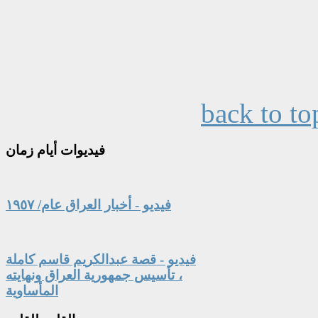
back to to
فيديوات
أيام زمان
فيديو - أخبار العراق عام/ ١٩٥٧
فيديو - قصة عبدالكريم قاسم كاملة
، تأسيس جمهورية العراق ونهايته
المأساوية