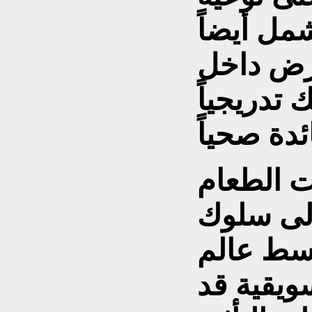
مل أيضاً
رض داخل
 تدريجياً
ت الطعام
إلى سلوك
سط عالم
ويقية قد