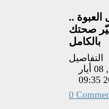
لعبوة ..
يّر صحتك
بالكامل
التفاصيل
تم إنشاءه بتاريخ الجمعة, 08 أيار
202
0 Commen