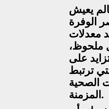
الم يعيش
صر الوفرة
يد معدلات
 ملحوظ،
تزايد على
لتي ترتبط
ت الصحية
المزمنة.