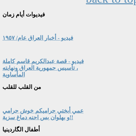
فيديوات
أيام زمان
فيديو - أخبار العراق عام/ ١٩٥٧
فيديو - قصة عبدالكريم قاسم كاملة
، تأسيس جمهورية العراق ونهايته
المأساوية
من
القلب للقلب
عمي أبختي حراميكم خوش حرامي
و بهلوان بس احنه دماغ سزية!!
أطفال
الگاردينيا