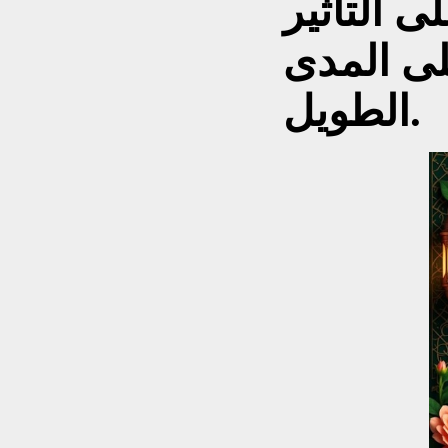
ى التأثير
لى المدى
الطويل.