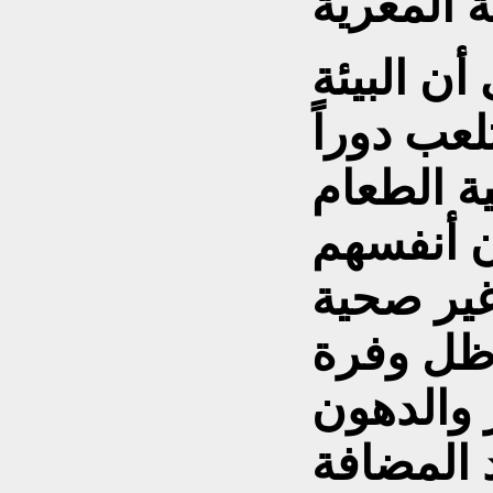
ن البيئة
عب دوراً
ية الطعام
ون أنفسهم
غير صحية
ظل وفرة
 والدهون