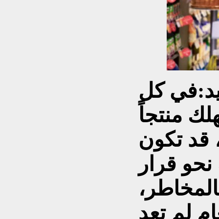
د:
في كل
لك منتجاً
 قد تكون
نحو قرار
لمخاطر،
م لم تعد