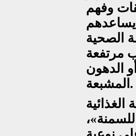
قات وفهم
 يساعدهم
ة الصحية
ب مرتفعة
و الدهون
المشبعة.
 الغذائية
للسمنة»،
على نوعية