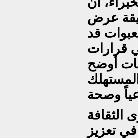
براء، أن
يقة عرض
عبوات قد
في قرارات
نات أوضح
المستهلك
 الثقافة
 في تعزيز