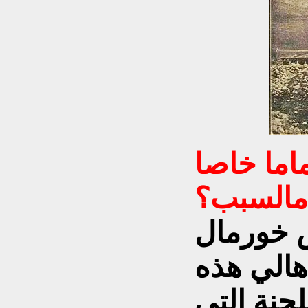
اما خاصا
 مالسبب؟
خورمال
هالي هذه
جنة التي