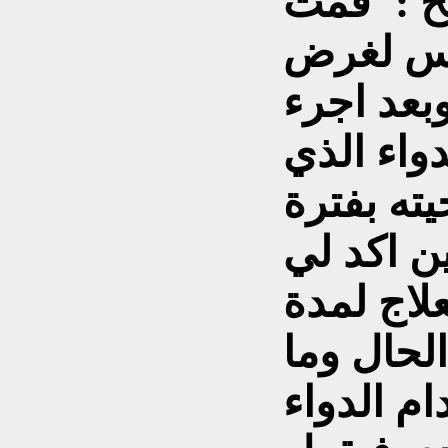
ضح :"قمت
يس لغرض
بعد اجرء
اء الذي
ته بفترة
ن اكد لي
علاج لمدة
لحال وما