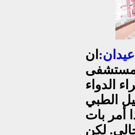
عيدان:
ان
و مستشفى
ء الدواء
يل الطبي
 أمر بات
الي. لكن