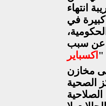
بة انتهاء
كبيرة في
لحكومية،
ل عن سبب
"
اكسباير
لى مخازن
ز الصحية
 الصلاحية