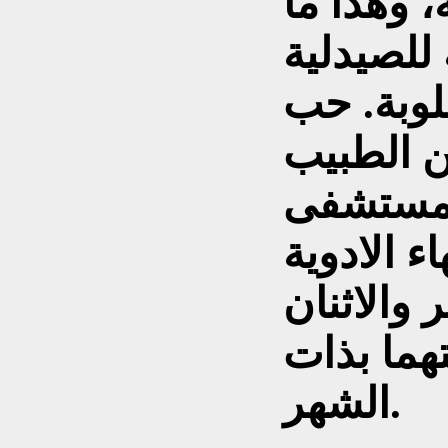
 وهذا ما
لصيدلية
لوبة. حب
 الطبيب
المستشفى
ء الادوية
والاثنان
هما بذات
الشهر.