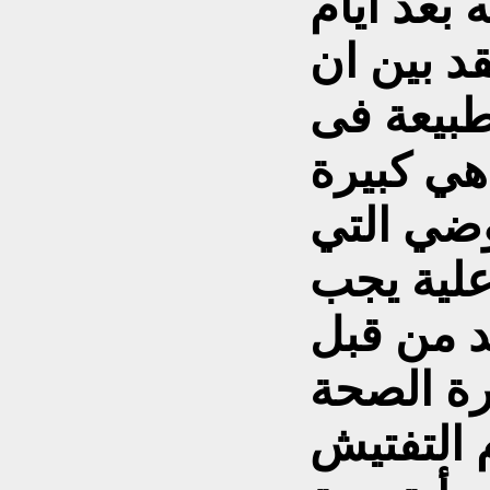
د بين ان
طبيعة فى
ي كبيرة
وضي التي
علية يجب
د من قبل
رة الصحة
 التفتيش