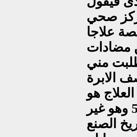
ى فيقول
ركز صحي
صة علاجا
ن مضادات
طلبت مني
ف الابرة
العلاج هو
واحد ملغم والمطلوب 500 وهو غير
يخ الصنع