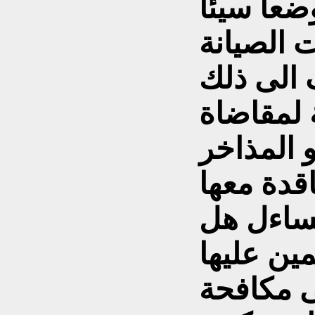
اً سيئاً
 الصيانة
ف الى ذلك
 لمقاضاة
 المذاخر
ساءل هل
مين عليها
ى مكافحة