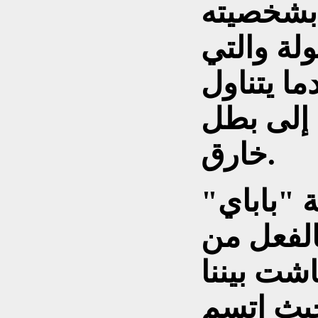
بشخصيته
لة والتي
ا يتناول
 إلى بطل
خارق.
 "باباي"
الفعل من
ت بيننا
حيث اتسم