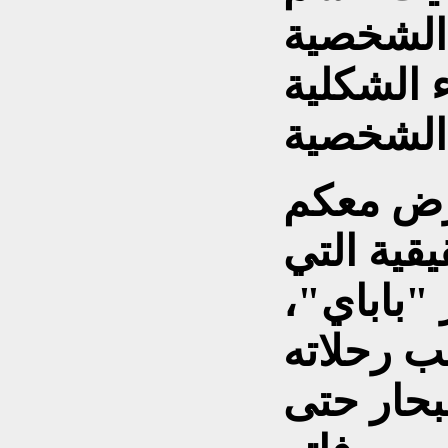
الشخصية
ء الشكلية
عرض معكم
قية التي
"باباي"،
ب رحلاته
بحار حتى