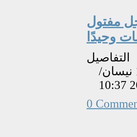
جل مفتول
التفاصيل
تم إنشاءه بتاريخ الأربعاء, 16 نيسان/
0 Commen