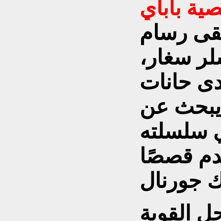
ية باباي
1929، التقى رسام
لر سغار،
دى حانات
يبحث عن
 سلسلته
دم قصصًا
 القوية