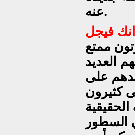
عنه.
نك فيجل
تون ممتع
م العديد
عدهم على
ى كثيرون
الحقيقية
ي السطور