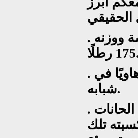
عكم أبرز
. طوله 5 أقدام و11 بوصة ووزنه
رطلًا.
. كان فرانك فيجل ملاكمًا هاويًا في
شبابه.
. كان يتشاجر كثيرًا في الحانات
سبته تلك