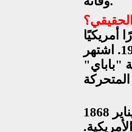
وفاته.
الحقيقي؟
 أمريكيًا
عاش بين عامي 1868 و1947. اشتهر
 "باباي"
ولد فرانك فيجل في 27 يناير 1868
لأمريكية.