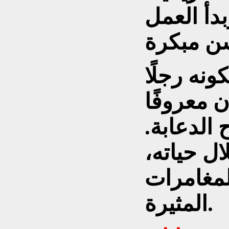
دأ العمل
ونه رجلًا
ن معروفًا
الدعابة.
ل حياته،
لمغامرات
المثيرة.