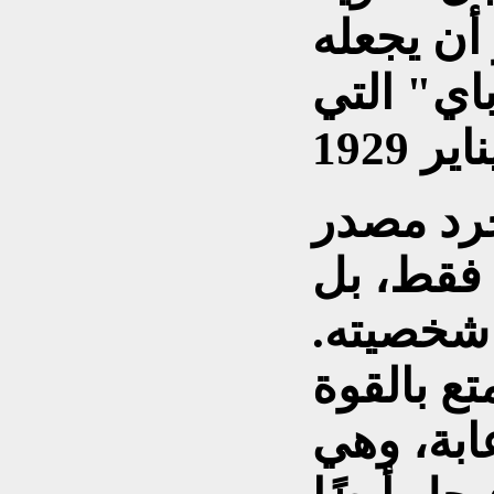
أن يجعله
اي" التي
رد مصدر
 فقط، بل
شخصيته.
تع بالقوة
ابة، وهي