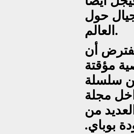
جل أيضًا
جيال حول
العالم.
مفترض أن
ة مؤقتة
ن سلسلة
خل مجلة
لعديد من
دة بوباي.