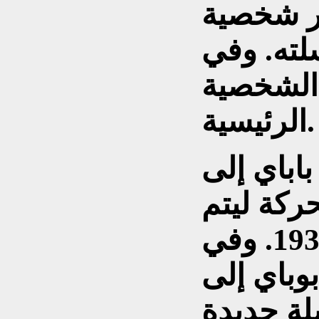
ار شخصية
ته. وفي
 الشخصية
الرئيسية.
باباي إلى
ركة ليتم
عرضها في السينما عام 1933. وفي
نتقل بوباي إلى
لة جديدة