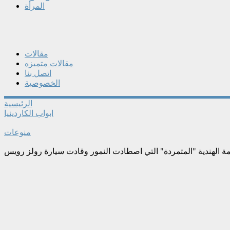
المرأة
مقالات
مقالات متميزه
اتصل بنا
الخصوصية
الرئيسية
ابواب الكاردينيا
منوعات
مة الهندية "المتمردة" التي اصطادت النمور وقادت سيارة رولز رويس