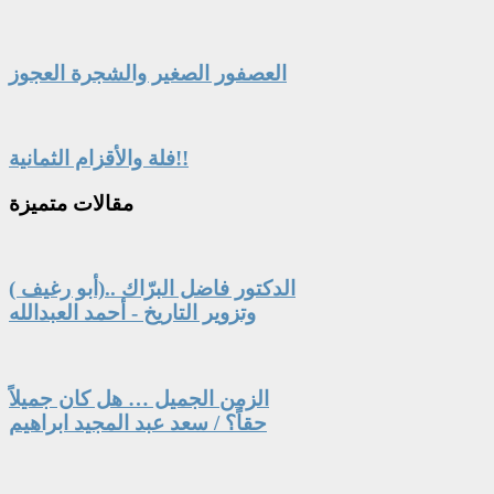
العصفور الصغير والشجرة العجوز
فلة والأقزام الثمانية!!
مقالات
متميزة
الدكتور فاضل البرّاك ..(أبو رغيف )
وتزوير التاريخ - أحمد العبدالله
الزمن الجميل … هل كان جميلاً
حقاً؟ / سعد عبد المجيد ابراهيم