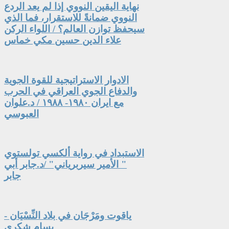
نهاية اليقين النووي إذا لم يعد الردع
النووي ضمانةً للاستقرار، فما الذي
سيحفظ توازن العالم؟ / اللواء الركن
علاء الدين حسين مكي خماس
الادوار الاستراتيجية للقوة الجوية
والدفاع الجوي العراقي في الحرب
مع ايران ١٩٨٠- ١٩٨٨ / د.علوان
العبوسي
الاستبداد في رواية ألكسي تولستوي
" الأمير سيربرياني" /د.جابر أبي
جابر
ياقوت ومَرْجَان في بلاد النِّسْيَان -
بسام شكري