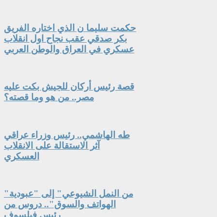
حكمت سليما ن الذي اختاره الفريق
بكر صدقي عقب نجاح اول انقلاب
عسكري في العراق والوطن العربي
قصة رئيس أركان للجيش بكت عليه
مصر.. من هو وما قصته؟
طه الهاشمي.. رئيس وزراء عراقي
آثر الاستقالة على الانقلاب
العسكري
"من النمل الشيوعي" إلى "عبودية
الهواتف والسوق".. دروس من
رئيس فيلسوف