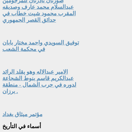
صورتان نادرتان للمرحومين
عبدالسلام محمد عارف وصديقه
المقرب محمود شيت خطاب في
حدائق القصر الجمهوري
توفيق السويدي واحمد مختار بابان
في محكمة الشعب
الامير عبدالاله وهو يقلد الرائد
عبدالكريم قاسم بنوط الشجاعة
لدوره في حرب الشمال - منطقة
برزان .
مؤتمر ميثاق بغداد
أسماء
في التأريخ