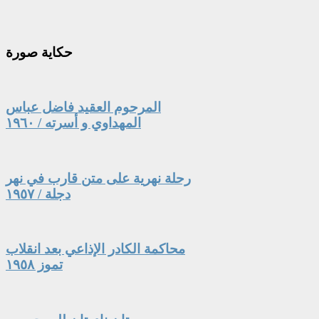
حكاية
صورة
المرحوم العقيد فاضل عباس
المهداوي و أسرته / ١٩٦٠
رحلة نهرية على متن قارب في نهر
دجلة / ١٩٥٧
محاكمة الكادر الإذاعي بعد انقلاب
تموز ١٩٥٨