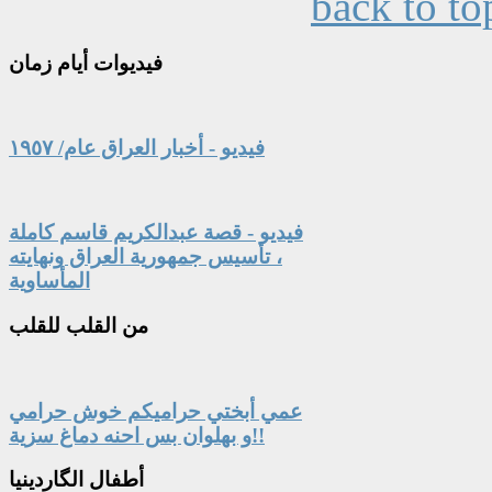
back to to
فيديوات
أيام زمان
فيديو - أخبار العراق عام/ ١٩٥٧
فيديو - قصة عبدالكريم قاسم كاملة
، تأسيس جمهورية العراق ونهايته
المأساوية
من
القلب للقلب
عمي أبختي حراميكم خوش حرامي
و بهلوان بس احنه دماغ سزية!!
أطفال
الگاردينيا