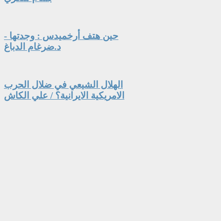
حين هتف أرخميدس : وجدتها -
د.ضرغام الدباغ
الهلال الشيعي في ضلال الحرب
الامريكية الايرانية؟ / علي الكاش