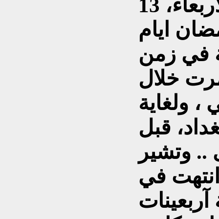
رووداو، في حديثه اليوم الاربعاء، 13
 رمضان ايام
 في زمن
مرت خلال
 ، ولغاية
داد، قبل
.. وتشير
انتهت في
 آربعينات