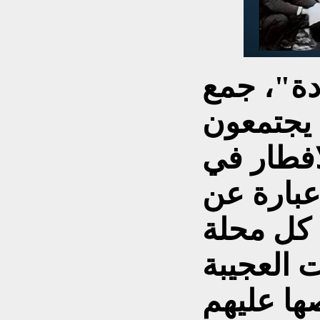
دة"، جمع
 يجتمعون
فطار في
عبارة عن
كل محلة
 العجيبة
ها عليهم