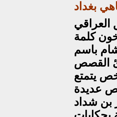
ي بغداد
العراقي
ون كلمة
شام باسم
رئ القصص
خص يتمتع
ص عديدة
 بن شداد
 بحكايات