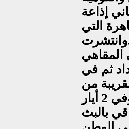
اني إذاعة
هرة التي
ّست عام 1934..وانتشرت
 المقاهي
اد ثم في
قريبة من
العاصمة ..بعد 20 سنة وفي 2 أيار
راقي بالبث
ي الوطن