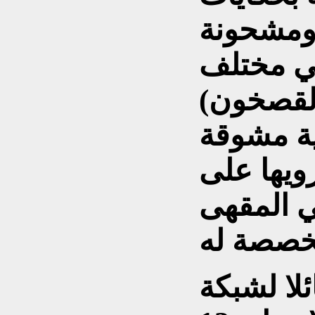
 ومشحونة
في مختلف
القصخون)
ة مشوقة
يها على
ي المقهى
لا لشبكة