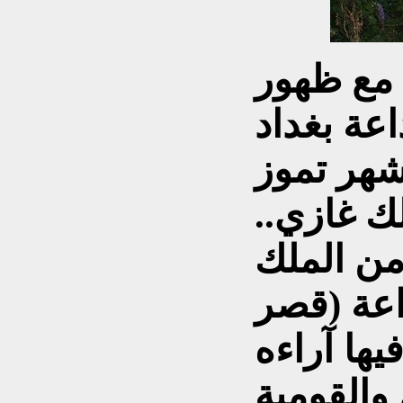
مع ظهور
اعة بغداد
شهر تموز
ملك غازي..
من الملك
عة (قصر
يها آراءه
والقومية