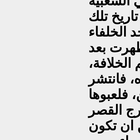
 الشعبية
تاريخ تلك
 الخلفاء
 ظهرت بعد
 الخلافة،
، فانتشر
، فلعبوها
رج القصر
 ان تكون