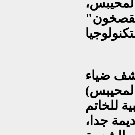
المحيبس،
لقصخون"
شف ضياء
المحيبس)
ة للخاتم
يمة جدا،