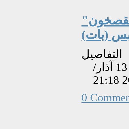
لقصخون"
س (بات)
التفاصيل
تم إنشاءه بتاريخ الأربعاء, 13 آذار/
0 Commen