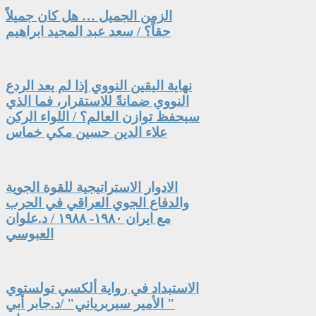
الزمن الجميل … هل كان جميلاً
حقاً؟ / سعد عبد المجيد ابراهيم
نهاية اليقين النووي إذا لم يعد الردع
النووي ضمانةً للاستقرار، فما الذي
سيحفظ توازن العالم؟ / اللواء الركن
علاء الدين حسين مكي خماس
الادوار الاستراتيجية للقوة الجوية
والدفاع الجوي العراقي في الحرب
مع ايران ١٩٨٠- ١٩٨٨ / د.علوان
العبوسي
الاستبداد في رواية ألكسي تولستوي
" الأمير سيربرياني" /د.جابر أبي