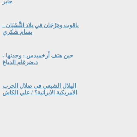
جابر
ياقوت ومَرْجَان في بلاد النِّسْيَان -
بسام شكري
حين هتف أرخميدس : وجدتها -
د.ضرغام الدباغ
الهلال الشيعي في ضلال الحرب
الامريكية الايرانية؟ / علي الكاش