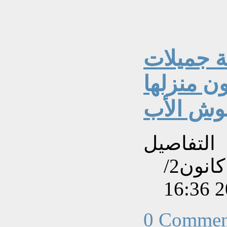
لة جميلات
ون منزلها
وش الأب
التفاصيل
تم إنشاءه بتاريخ الأحد, 31 كانون2/
0 Commen