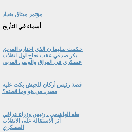
مؤتمر ميثاق بغداد
أسماء
في التأريخ
حكمت سليما ن الذي اختاره الفريق
بكر صدقي عقب نجاح اول انقلاب
عسكري في العراق والوطن العربي
قصة رئيس أركان للجيش بكت عليه
مصر.. من هو وما قصته؟
طه الهاشمي.. رئيس وزراء عراقي
آثر الاستقالة على الانقلاب
العسكري