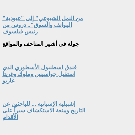
"من النمل الشيوعي" إلى "عبودية
الهواتف والسوق".. دروس من
رئيس فيلسوف
جولة
في أشهر المتاحف والمواقع
فندق اسطنبول الأسطوري الذي
استقبل جواسيس وملوك وغريتا
غاربو
إشبيلية الإسبانية ... للباحثين عن
التاريخ ومتعة الاستكشاف سيراً على
الأقدام