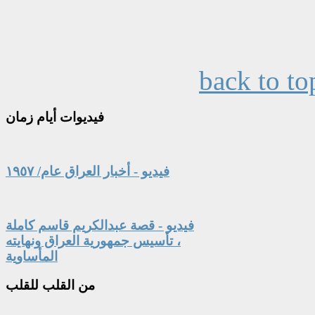
back to to
فيديوات
أيام زمان
فيديو - أخبار العراق عام/ ١٩٥٧
فيديو - قصة عبدالكريم قاسم كاملة
، تأسيس جمهورية العراق ونهايته
المأساوية
من
القلب للقلب