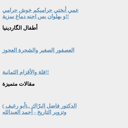
عمي أبختي حراميكم خوش حرامي
و بهلوان بس احنه دماغ سزية!!
أطفال
الگاردينيا
العصفور الصغير والشجرة العجوز
فلة والأقزام الثمانية!!
مقالات
متميزة
الدكتور فاضل البرّاك ..(أبو رغيف )
وتزوير التاريخ - أحمد العبدالله