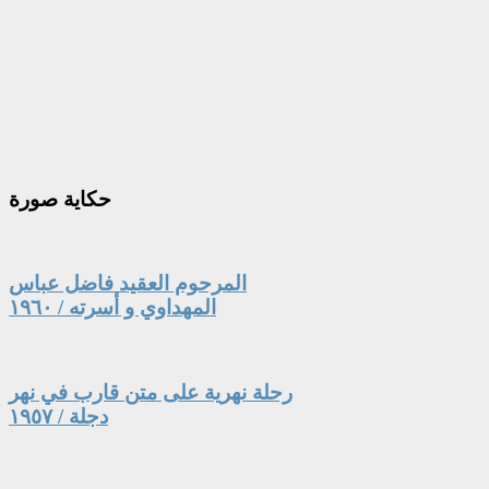
حكاية
صورة
المرحوم العقيد فاضل عباس
المهداوي و أسرته / ١٩٦٠
رحلة نهرية على متن قارب في نهر
دجلة / ١٩٥٧