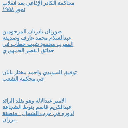
محاكمة الكادر الإذاعي بعد انقلاب
تموز ١٩٥٨
صورتان نادرتان للمرحومين
عبدالسلام محمد عارف وصديقه
المقرب محمود شيت خطاب في
حدائق القصر الجمهوري
توفيق السويدي واحمد مختار بابان
في محكمة الشعب
الامير عبدالاله وهو يقلد الرائد
عبدالكريم قاسم بنوط الشجاعة
لدوره في حرب الشمال - منطقة
برزان .