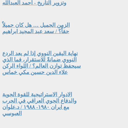
وتزوير التاريخ - أحمد العبدالله
الزمن الجميل … هل كان جميلاً
حقاً؟ / سعد عبد المجيد ابراهيم
نهاية اليقين النووي إذا لم يعد الردع
النووي ضمانةً للاستقرار، فما الذي
سيحفظ توازن العالم؟ / اللواء الركن
علاء الدين حسين مكي خماس
الادوار الاستراتيجية للقوة الجوية
والدفاع الجوي العراقي في الحرب
مع ايران ١٩٨٠- ١٩٨٨ / د.علوان
العبوسي