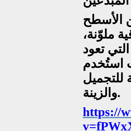
ن الأسطح
 ملوّنة،
التي تعود
 استُخدم
 للتجميل
والزينة.
https://
v=fPWx