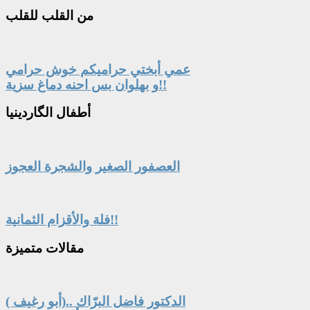
من
القلب للقلب
عمي أبختي حراميكم خوش حرامي
و بهلوان بس احنه دماغ سزية!!
أطفال
الگاردينيا
العصفور الصغير والشجرة العجوز
فلة والأقزام الثمانية!!
مقالات
متميزة
الدكتور فاضل البرّاك ..(أبو رغيف )