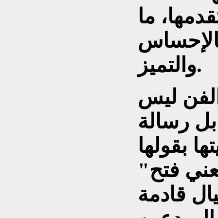
دمها، ما
بالإحساس
والتميز.
الفن ليس
بل رسالة
"دعم المرأة المبدعة يعني فتح
ال قادمة