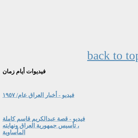
back to to
فيديوات
أيام زمان
فيديو - أخبار العراق عام/ ١٩٥٧
فيديو - قصة عبدالكريم قاسم كاملة
، تأسيس جمهورية العراق ونهايته
المأساوية