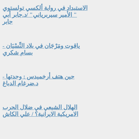
الاستبداد في رواية ألكسي تولستوي
" الأمير سيربرياني" /د.جابر أبي
جابر
ياقوت ومَرْجَان في بلاد النِّسْيَان -
بسام شكري
حين هتف أرخميدس : وجدتها -
د.ضرغام الدباغ
الهلال الشيعي في ضلال الحرب
الامريكية الايرانية؟ / علي الكاش