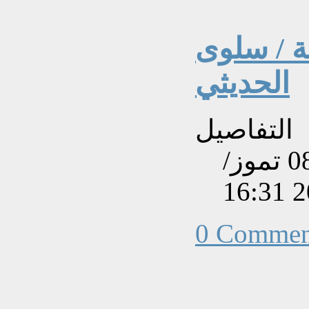
ة / سلوى
الحديثي
التفاصيل
تم إنشاءه بتاريخ الثلاثاء, 08 تموز/
0 Commen