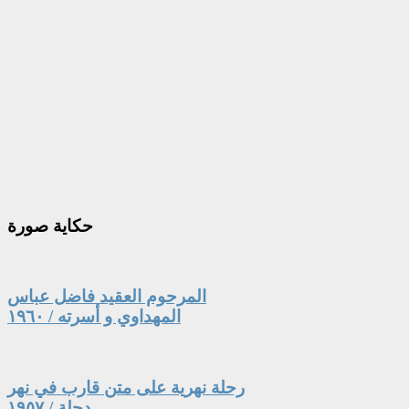
حكاية
صورة
المرحوم العقيد فاضل عباس
المهداوي و أسرته / ١٩٦٠
رحلة نهرية على متن قارب في نهر
دجلة / ١٩٥٧