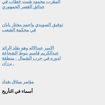
المقرب محمود شيت خطاب في
حدائق القصر الجمهوري
توفيق السويدي واحمد مختار بابان
في محكمة الشعب
الامير عبدالاله وهو يقلد الرائد
عبدالكريم قاسم بنوط الشجاعة
لدوره في حرب الشمال - منطقة
برزان .
مؤتمر ميثاق بغداد
أسماء
في التأريخ