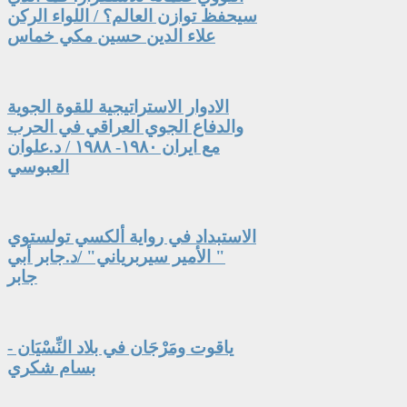
سيحفظ توازن العالم؟ / اللواء الركن
علاء الدين حسين مكي خماس
الادوار الاستراتيجية للقوة الجوية
والدفاع الجوي العراقي في الحرب
مع ايران ١٩٨٠- ١٩٨٨ / د.علوان
العبوسي
الاستبداد في رواية ألكسي تولستوي
" الأمير سيربرياني" /د.جابر أبي
جابر
ياقوت ومَرْجَان في بلاد النِّسْيَان -
بسام شكري