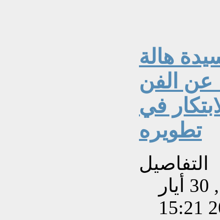
سيدة هالة
 عن الفن
بتكار في
تطويره
التفاصيل
تم إنشاءه بتاريخ الخميس, 30 أيار
202