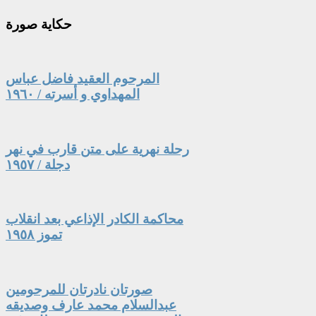
حكاية
صورة
المرحوم العقيد فاضل عباس
المهداوي و أسرته / ١٩٦٠
رحلة نهرية على متن قارب في نهر
دجلة / ١٩٥٧
محاكمة الكادر الإذاعي بعد انقلاب
تموز ١٩٥٨
صورتان نادرتان للمرحومين
عبدالسلام محمد عارف وصديقه