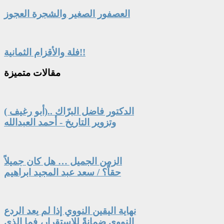
العصفور الصغير والشجرة العجوز
فلة والأقزام الثمانية!!
مقالات
متميزة
الدكتور فاضل البرّاك ..(أبو رغيف )
وتزوير التاريخ - أحمد العبدالله
الزمن الجميل … هل كان جميلاً
حقاً؟ / سعد عبد المجيد ابراهيم
نهاية اليقين النووي إذا لم يعد الردع
النووي ضمانةً للاستقرار، فما الذي