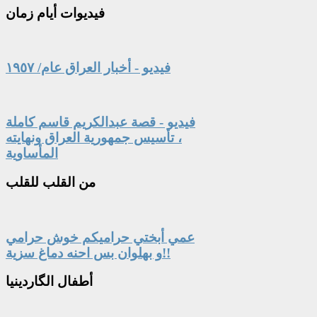
فيديوات
أيام زمان
فيديو - أخبار العراق عام/ ١٩٥٧
فيديو - قصة عبدالكريم قاسم كاملة
، تأسيس جمهورية العراق ونهايته
المأساوية
من
القلب للقلب
عمي أبختي حراميكم خوش حرامي
و بهلوان بس احنه دماغ سزية!!
أطفال
الگاردينيا