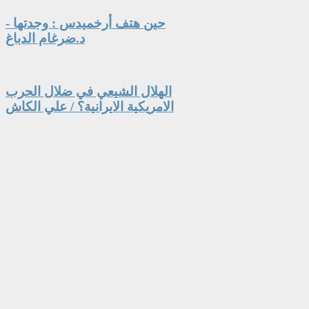
حين هتف أرخميدس : وجدتها -
د.ضرغام الدباغ
الهلال الشيعي في ضلال الحرب
الامريكية الايرانية؟ / علي الكاش