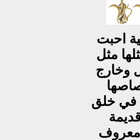
ية احبت
لها مثل
ل وخارج
صاصها
ي في خلق
ديمة
 معروف