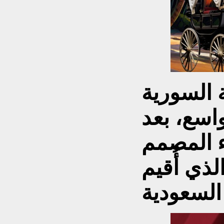
 السورية
اسع، بعد
 المصمم
ذي أُقيم