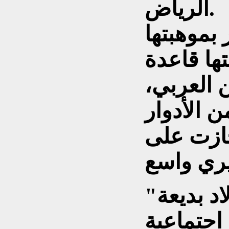
الرياض.
بموهبتها
تها قاعدة
 العربي،
 الأدوار
ازت على
د بديعة"
اجتماعية