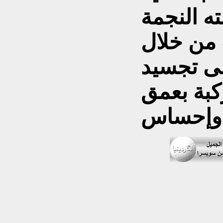
ته النجمة
ت من خلال
لى تجسيد
بة بعمق
.