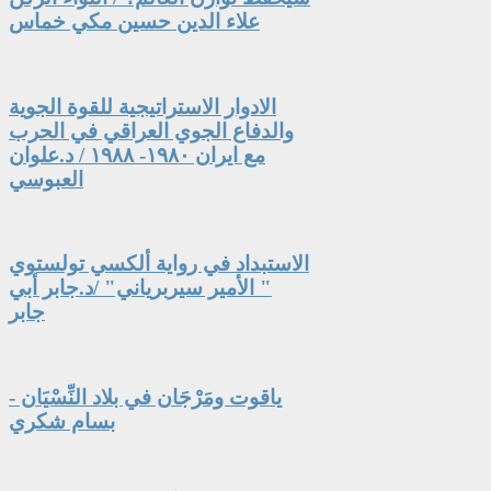
علاء الدين حسين مكي خماس
الادوار الاستراتيجية للقوة الجوية
والدفاع الجوي العراقي في الحرب
مع ايران ١٩٨٠- ١٩٨٨ / د.علوان
العبوسي
الاستبداد في رواية ألكسي تولستوي
" الأمير سيربرياني" /د.جابر أبي
جابر
ياقوت ومَرْجَان في بلاد النِّسْيَان -
بسام شكري