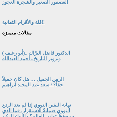
العصفور الصغير والشجرة العجوز
فلة والأقزام الثمانية!!
مقالات
متميزة
الدكتور فاضل البرّاك ..(أبو رغيف )
وتزوير التاريخ - أحمد العبدالله
الزمن الجميل … هل كان جميلاً
حقاً؟ / سعد عبد المجيد ابراهيم
نهاية اليقين النووي إذا لم يعد الردع
النووي ضمانةً للاستقرار، فما الذي
سيحفظ توازن العالم؟ / اللواء الركن