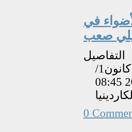
ضواء في
لي صعب
التفاصيل
تم إنشاءه بتاريخ السبت, 14 كانون1/
اردينيا
0 Commen