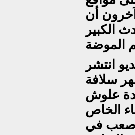
آخرون أن
ث الكبير
و انتشر
ر سلافة
ندة علوش
ء الخاص
 صعب في