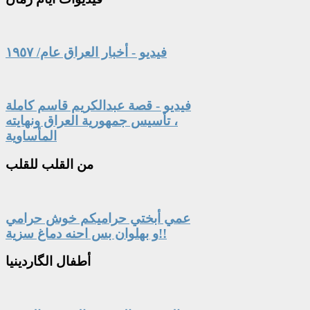
فيديو - أخبار العراق عام/ ١٩٥٧
فيديو - قصة عبدالكريم قاسم كاملة
، تأسيس جمهورية العراق ونهايته
المأساوية
من
القلب للقلب
عمي أبختي حراميكم خوش حرامي
و بهلوان بس احنه دماغ سزية!!
أطفال
الگاردينيا