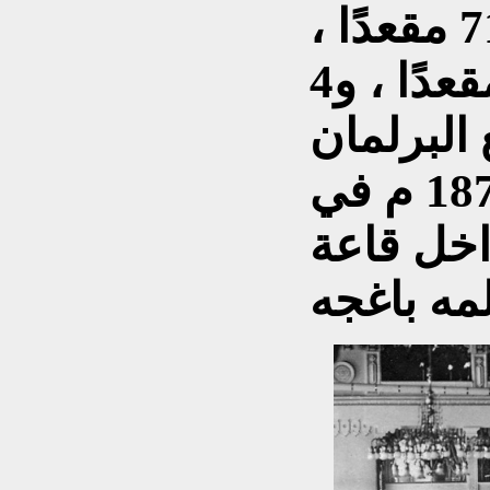
المبعوثان ب 71 مقعدًا ،
والمسيحيين ب 44 مقعدًا ، و4
 البرلمان
رسميًا في 19 مارس 1877 م في
اخل قاعة