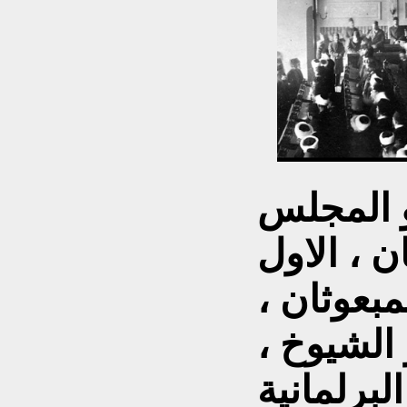
و المجلس
 ، الاول
بعوثان ،
الشيوخ ،
برلمانية