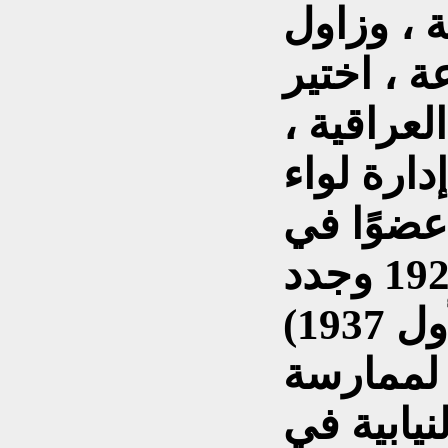
ة ، وزاول
 ، اختير
لعراقية ،
ارة لواء
 عضوًا في
مجلس الأعيان في تموز 1925 وجدد
 لممارسة
نيابية في