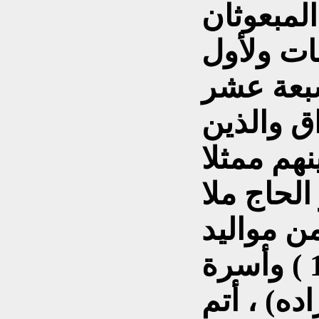
لمبعوثان
بات ولأول
بعة عشر
اق والذين
نهم ممثلا
الحاج ملا
ن مواليد
السليمانية (1875 ـ 1961 ) وأسرة
ه) ، أتم