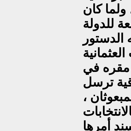
ولما كان
عة للدولة
ه الدستور
 مقره في
قية ترسل
بعوثان ،
انتخابات
ند أمرها