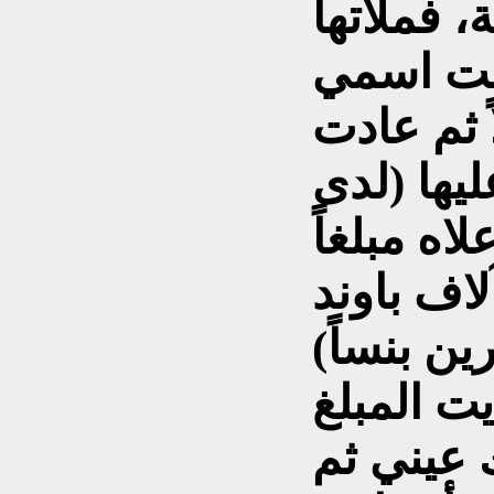
، فملأتها
ي A. Fakhri طلبت
ً ثم عادت
يها (لدى
اه مبلغاً
 عشرة آلاف باوند
ت المبلغ
 عيني ثم