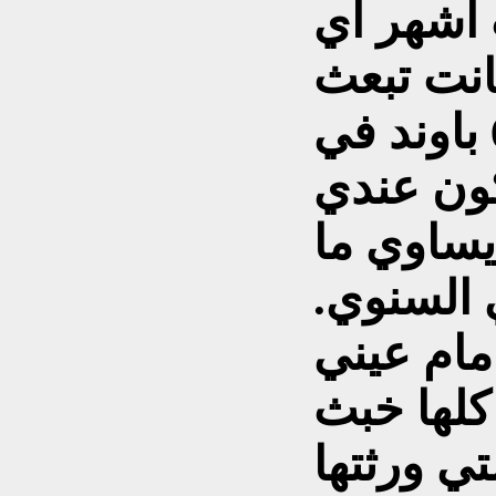
ثلاث اشهر اي
كانت تبعث
لي ما يقارب من 600 باوند في
كون عندي
لغ يساوي ما
 دخلي السنوي.
مام عيني
كلها خبث
تي ورثتها