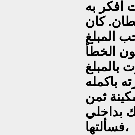
 افكر به
ان. كان
ب المبلغ
ون الخطأ
 بالمبلغ
ه باكمله
كينة ثمن
ك بداخلي
فسألتها،