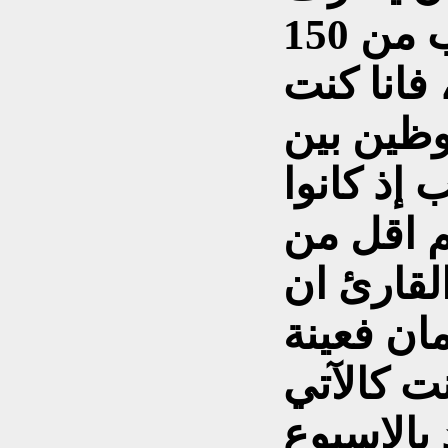
بذلك الزمان الى ما يقارب من 150
 فانا كنت
ظين بين
 إذ كانوا
م اقل من
لقارئ ان
مان فعينة