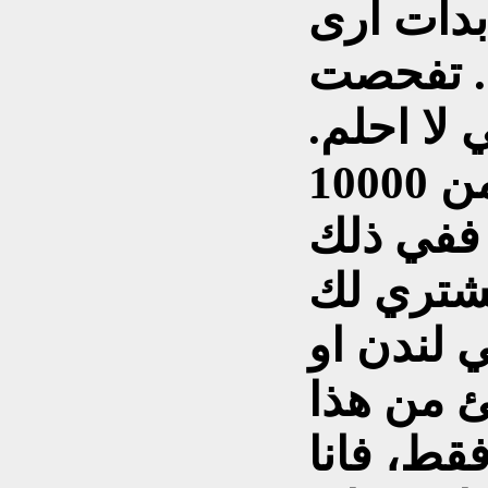
دأت ارى
ي. تفحصت
 لا احلم.
هل يعقل ذلك؟ لدي اكثر من 10000
 ففي ذلك
يشتري لك
لندن او
ئ من هذا
فقط، فانا