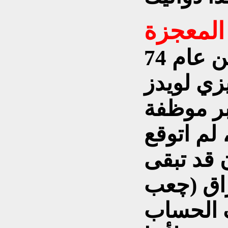
المعجزة
باحدى ايام حزيران من عام 74
زي لويدز
ر موظفة
 لم اتوقع
 قد تبقى
راق (چعب
 الحساب