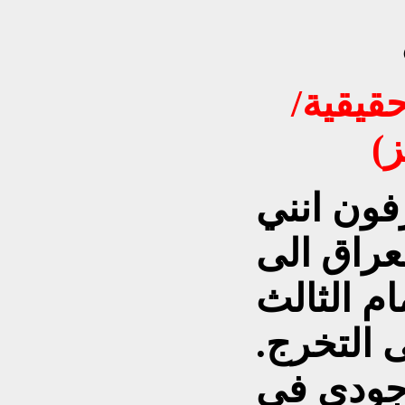
قيقية/
رفون انني
عراق الى
19 بعد اتمام الثالث
 التخرج.
وجودي في