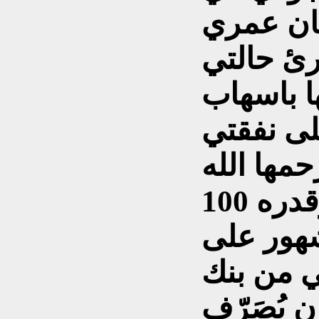
1 وقتها كان عمري
ارئ حالتي
 باسهاب
لى نفقتي
حمها الله
تبعث لي مبلغاً من المال وقدره 100
شهور على
 من بنك
ن يُصَرّف