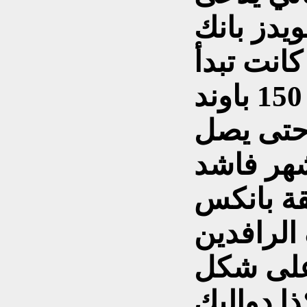
يدز بانك Lloyds Bank. وعندما
انت تبدأ
بالمبلغ المودع اي 150 باوند
 حتى يصل
 اشهر فاشد
قة بانكس
الرافدين
 على شكل