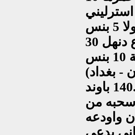
علبة سجائر فاخرة من نوع دنهل 30
- بغداد)
باوند.
اسحبه من
ن واودعه
ني يدعى