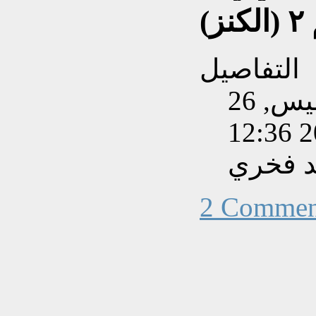
)
التفاصيل
تم إنشاءه بتاريخ الخميس, 26
د فخري
2 Commen