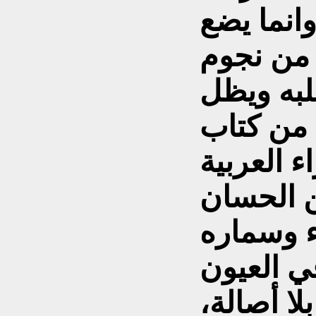
انما يضع
من نجوم
لبه ويظل
 من کتاب
ن الحسان
ء وسماره
ي العيون
لا أصالة،