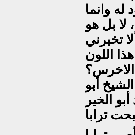
 له وانما
ا بل هو
ا تخبرني
ذا اللون
الاخرس؟
الشيخ أبو
حت ترابا
صير ترابا