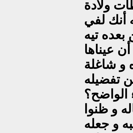
ات ولادة
ه أنك لفي
أن عيناها
 و شاغلة
ن تفضيله
 الواضح؟
له و ظنوا
به و جعله