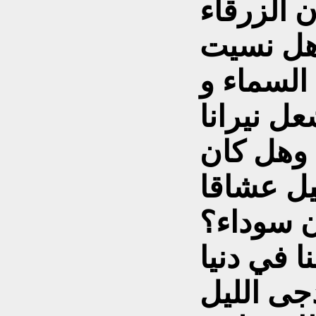
ن الزرقاء
 هل نسيت
السماء و
ل نيرانا
 وهل کان
ئيل عشاقا
ن سوداء؟
 في دنيا
دجى الليل