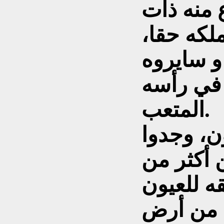
 منه ذات
لکه حقا،
و سايروه
 في رأسه
المتعب.
ن، وجدوا
 أکثر من
ه للعيون
ة من أرض