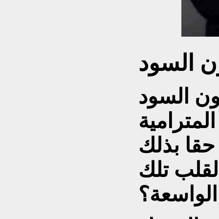
ن السود
ون السود
المترامية
حقا بذلك
لقلب تلك
الواسعة؟