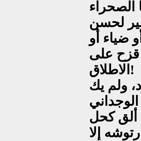
ا الصحراء
ير لحسن
 ضياء أو
قزح على
الاطلاق!
، ولم يك
لوجداني
 ألق کحل
توشه إلا