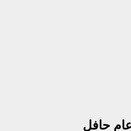
لذكريات (٢): عام حافل