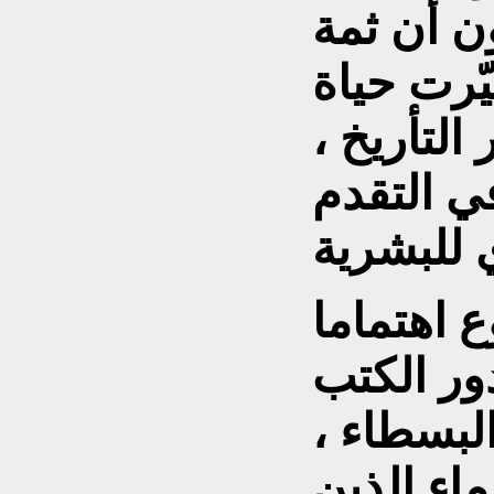
ون أن ثمة
ّرت حياة
التأريخ ،
ي التقدم
 اهتماما
ور الكتب
لبسطاء ،
اء الذين