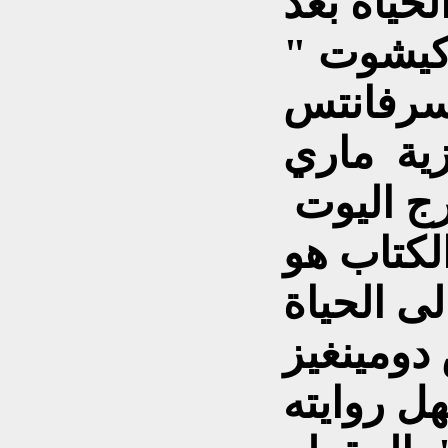
لحياة بعد
 كيشوت "
يزية ماري
رج اليوت
18 ) ان الكتاب هو
دومينغيز
195 ) يستهل روايته