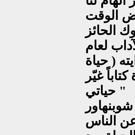
الهام لنا
ك الحائز
داب لعام
يته ( حياة
اباً غيّر
حياتي "
شوبنهاور
 تحدث عن الناس