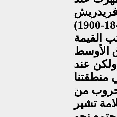
 فريدريش
ب القيمة
ق الأوسط
.ولكن عند
 منطقتنا
حروب من
امة تشير
جتمع نحو