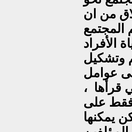
لاق من ان
م وتشكيل
ى عوامل
ي قرأها ،
فقط على
ن يمكنها
 المؤلفين