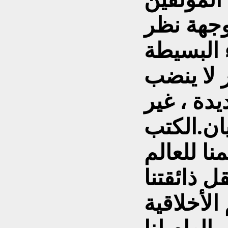
وجهة نظر
 البسيطة
 لا ينضب
يدة ، غير
ان.الكتب
نا للعالم
 ذائقتنا
الأخلاقية