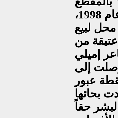
 بالمقطع
التالي : " في ربيع عام 1998،
محل لبيع
تيقة من
عر إميلي
صلت إلى
نقطة عبور
ت بحاتها